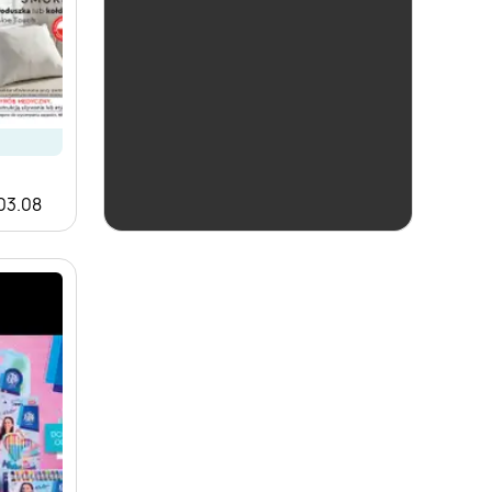
ostatnie 24h
Biedronka
 03.08
Czas na Toast!