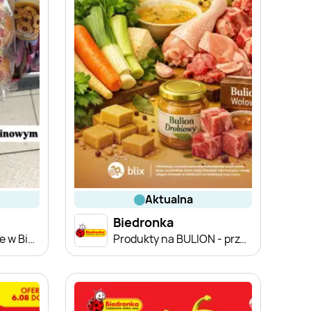
aktualna
Biedronka
Zakupowe Inspiracje w Biedronce
Produkty na BULION - przegląd cen