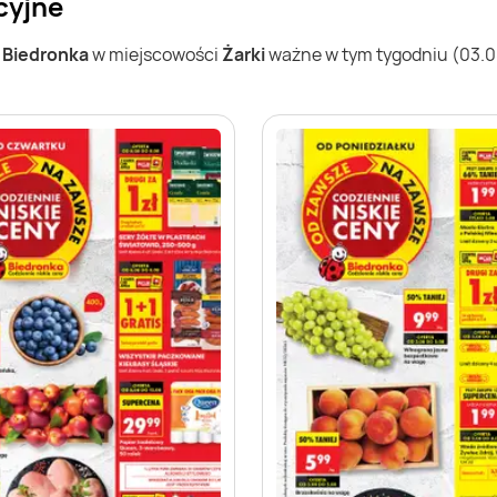
cyjne
w
Biedronka
w miejscowości
Żarki
ważne w tym tygodniu (03.08 