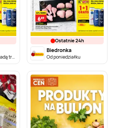
ostatnie 24h
Biedronka
Od poniedziałku, Z ladą tradycyjną
Od poniedziałku