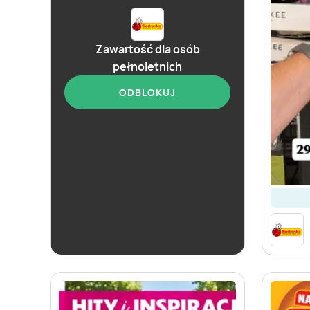
Zawartość dla osób
pełnoletnich
ODBLOKUJ
od dziś
Biedronka
Soplica - odkryj smaki lata w Biedronce