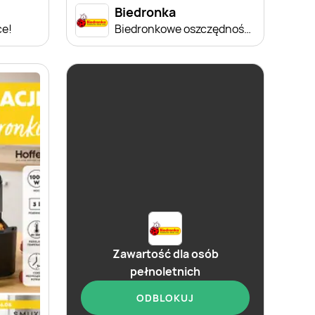
Biedronka
ce!
Biedronkowe oszczędności od czwartku
Zawartość dla osób
pełnoletnich
ODBLOKUJ