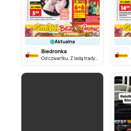
aktualna
Biedronka
Od czwartku, Z ladą tradycyjną