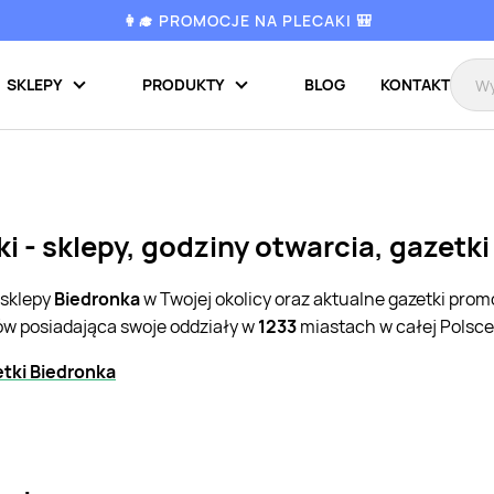
👩‍🎓 PROMOCJE NA PLECAKI 🎒
SKLEPY
PRODUKTY
BLOG
KONTAKT
i - sklepy, godziny otwarcia, gazetk
 sklepy
Biedronka
w Twojej okolicy oraz aktualne gazetki pro
pów posiadająca swoje oddziały w
1233
miastach w całej Polsce
tki Biedronka