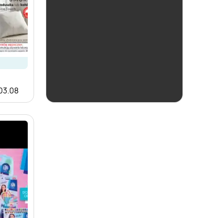
ostatnie 24h
Biedronka
 03.08
Czas na Toast!