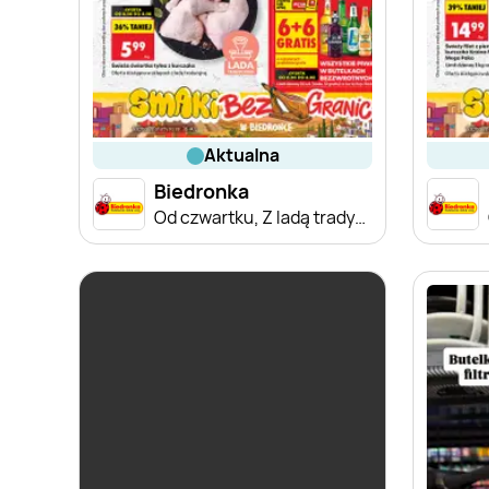
aktualna
Biedronka
Od czwartku, Z ladą tradycyjną