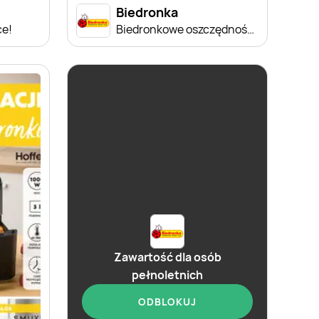
Biedronka
ce!
Biedronkowe oszczędności od czwartku
Zawartość dla osób
pełnoletnich
ODBLOKUJ