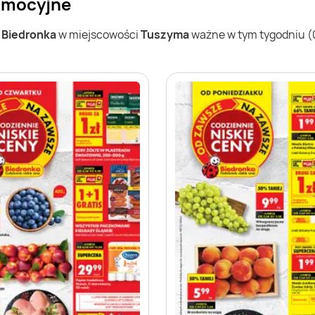
romocyjne
w
Biedronka
w miejscowości
Tuszyma
ważne w tym tygodniu (03