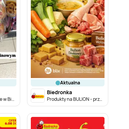
aktualna
Biedronka
Zakupowe Inspiracje w Biedronce
Produkty na BULION - przegląd cen