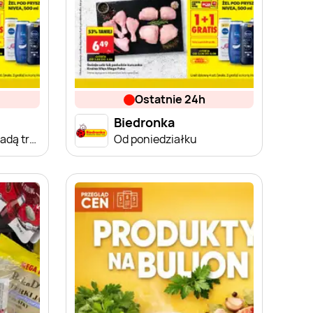
ostatnie 24h
Biedronka
Od poniedziałku, Z ladą tradycyjną
Od poniedziałku