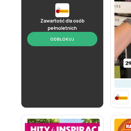
Zawartość dla osób
pełnoletnich
ODBLOKUJ
od dziś
Biedronka
Soplica - odkryj smaki lata w Biedronce