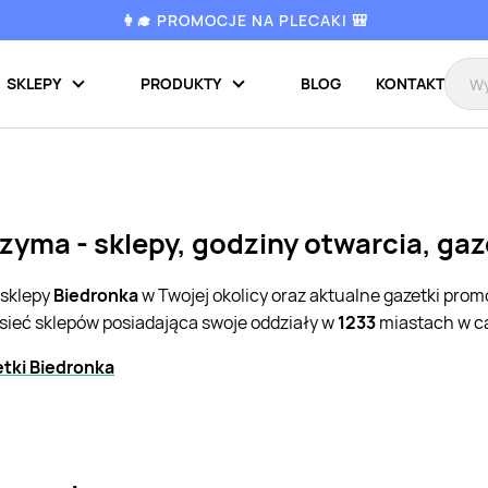
👩‍🎓 PROMOCJE NA PLECAKI 🎒
SKLEPY
PRODUKTY
BLOG
KONTAKT
zyma - sklepy, godziny otwarcia, ga
 sklepy
Biedronka
w Twojej okolicy oraz aktualne gazetki pro
 sieć sklepów posiadająca swoje oddziały w
1233
miastach w ca
tki Biedronka