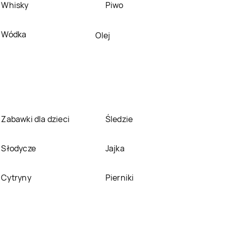
Whisky
Piwo
Esotiq
Mikołajki
Esotiq
Mikołów
Wódka
Olej
Esotiq
Namysłów
Esotiq
Nidzica
Esotiq
Nowy Tomyśl
Esotiq
Nysa
Esotiq
Opoczno
Esotiq
Opole
Zabawki dla dzieci
Śledzie
Esotiq
Ostrzeszów
Esotiq
Oświęcim
Słodycze
Jajka
Esotiq
Piotrków
Esotiq
Pisz
Cytryny
Pierniki
Trybunalski
Esotiq
Pruszcz
Esotiq
Pruszków
Gdański