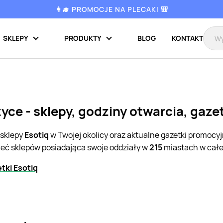
👩‍🎓 PROMOCJE NA PLECAKI 🎒
SKLEPY
PRODUKTY
BLOG
KONTAKT
yce - sklepy, godziny otwarcia, gaz
 sklepy
Esotiq
w Twojej okolicy oraz aktualne gazetki promocy
ieć sklepów posiadająca swoje oddziały w
215
miastach w całej
tki Esotiq