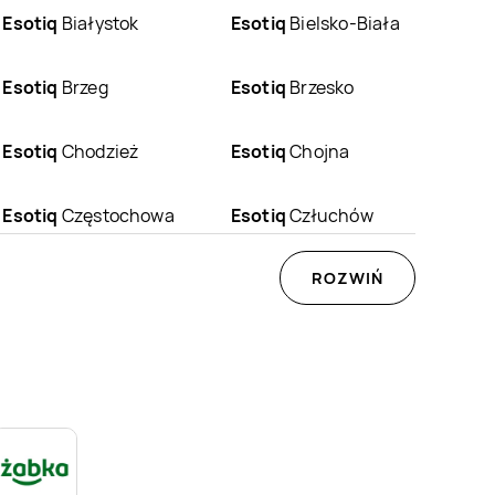
Esotiq
Białystok
Esotiq
Bielsko-Biała
Esotiq
Brzeg
Esotiq
Brzesko
Esotiq
Chodzież
Esotiq
Chojna
Esotiq
Częstochowa
Esotiq
Człuchów
Esotiq
Działdowo
Esotiq
Elbląg
ROZWIŃ
Esotiq
Gliwice
Esotiq
Głogów
Esotiq
Gorlice
Esotiq
Gorzów
Wielkopolski
Esotiq
Gryfino
Esotiq
Hrubieszów