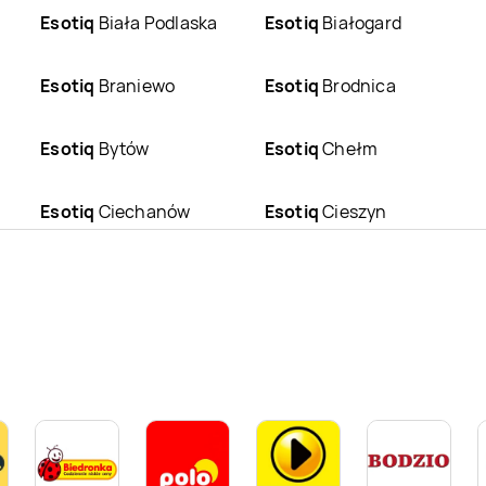
Esotiq
Biała Podlaska
Esotiq
Białogard
Esotiq
Braniewo
Esotiq
Brodnica
Esotiq
Bytów
Esotiq
Chełm
Esotiq
Ciechanów
Esotiq
Cieszyn
Esotiq
Dębno
Esotiq
Drawsko
Esotiq
Gdynia
Esotiq
Giżycko
Esotiq
Golub-
Esotiq
Gołdap
Dobrzyń
Esotiq
Grodzisk
Esotiq
Gryfice
Wielkopolski