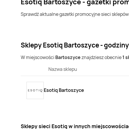
Esotiq Bartoszyce - gazetki pro
Sprawdź aktualne gazetki promocyjne sieci sklepó
Sklepy Esotiq Bartoszyce - godziny
W miejscowości
Bartoszyce
znajdziesz obecnie
1 s
Nazwa sklepu
Esotiq Bartoszyce
Sklepy sieci Esotiq w innych miejscowości