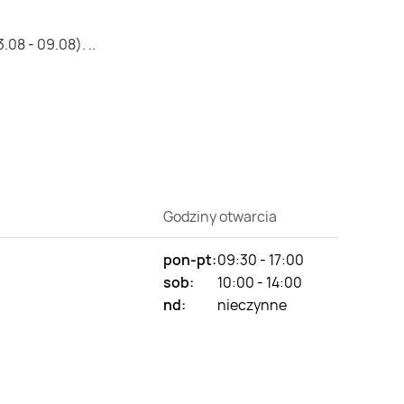
08 - 09.08). ..
Godziny otwarcia
pon-pt:
09:30 - 17:00
sob:
10:00 - 14:00
nd:
nieczynne