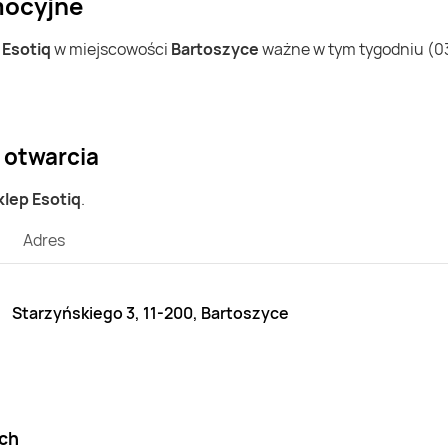
mocyjne
w
Esotiq
w miejscowości
Bartoszyce
ważne w tym tygodniu (03.
 otwarcia
klep Esotiq
.
Adres
Starzyńskiego 3, 11-200, Bartoszyce
ach