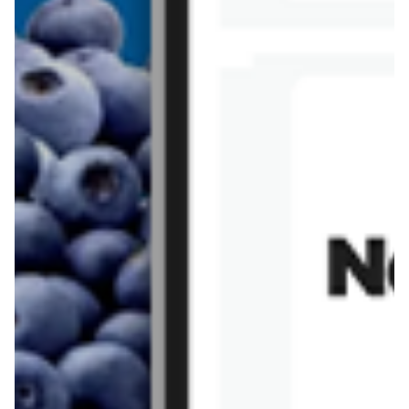
Cytryny
Pierniki
Esotiq
Koszalin
Esotiq
Kozienice
Esotiq
Kraków
Esotiq
Kraśnik
Popularne w sklepach
Esotiq
Krasnystaw
Esotiq
Krosno
Pinsa Lidl
Masło Biedronka
Esotiq
Krotoszyn
Esotiq
Krynica Morska
Mięso Dino
Lody Żabka
Esotiq
Krynica-Zdrój
Esotiq
Kutno
Pinsa Biedronka
Alkohol Kaufland
Esotiq
Kwidzyn
Esotiq
Lębork
Alkohol Lidl
Perfumy Rossmann
Esotiq
Legionowo
Esotiq
Legnica
Karp Biedronka
Zabawki Lidl
Esotiq
Leszno
Esotiq
Limanowa
Whisky Lidl