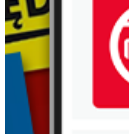
Wielkopolski
Ziemniaki
Łosoś
Esotiq
Grodzisk
Esotiq
Grodzisk
Mazowiecki
Wielkopolski
Papryka
Papier toaletowy
Esotiq
Gryfice
Esotiq
Gryfino
Whisky
Piwo
Esotiq
Hrubieszów
Esotiq
Iława
Kawa
Herbata
Esotiq
Inowrocław
Esotiq
Janki
Kurczak
Kaczka
Esotiq
Jarocin
Esotiq
Jarosław
Wódka
Olej
Esotiq
Jasło
Esotiq
Jastrzębie-Zdrój
Esotiq
Jaworzno
Esotiq
Jelenia Góra
Na czasie
Choinka
Fajerwerki