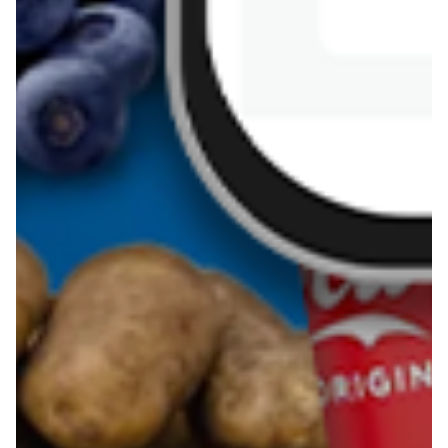
Esotiq
Lubartów
Esotiq
Lubin
Esotiq
Lublin
Esotiq
Lubliniec
Pobierz aplikację Blix na swój telefon!
Esotiq
Łęczna
Esotiq
Łobez
Esotiq
Łódź
Esotiq
Łowicz
Więcej o Blix
Esotiq
Łuków
Esotiq
Międzyrzec
O nas
Podlaski
Współpraca
Esotiq
Międzyrzecz
Esotiq
Mikołajki
Polityka prywatności
Esotiq
Mikołów
Esotiq
Mława
Polityka cookies
Regulamin
Esotiq
Mrągowo
Esotiq
Myślenice