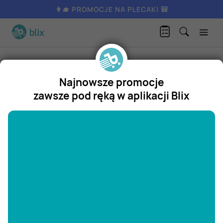
👩‍🎓 PROMOCJE NA PLECAKI 🎒
Sklepy
Esotiq
Esotiq Włodawa
Najnowsze promocje
zawsze pod ręką w aplikacji Blix
"/>
Esotiq Włodawa - sklepy, godziny
otwarcia, gazetki promocyjne
Dzięki
Blix.pl
znajdziesz sklepy
Esotiq
w Twojej
okolicy oraz aktualne gazetki promocyjne w
sklepach sieci w miejscowości
Włodawa
.
Esotiq
to
sieć sklepów posiadająca swoje oddziały w
215
miastach w całej Polsce.