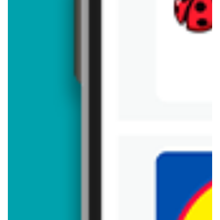
Esotiq
Brzesko
Esotiq
Bydgoszcz
Esotiq
Bytom
Esotiq
Bytów
Carrefour Express
CCC
Lidl
Groszek
Odido
Stargard
Stargard
Stargard
Stargard
Stargard
Esotiq
Chełm
Esotiq
Chodzież
Esotiq
Chojna
Esotiq
Chojnice
Netto
Adidas
5.10.15
Smyk
Stargard
Stargard
Stargard
Stargard
Esotiq
Choszczno
Esotiq
Ciechanów
Przepisy
Esotiq
Cieszyn
Esotiq
Częstochowa
Ciasteczka owsiane z
Zupa meksykańska z
miodem
klopsikami
Esotiq
Człuchów
Esotiq
Dębica
Chrzan domowy do
Bigos na wędzonce
słoików
Esotiq
Dęblin
Esotiq
Dębno
Kremowa carbonara
Kapusta z fasolą na