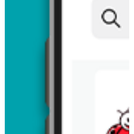
nd:
10:00 - 16:00
Sklepy sieci Esotiq w innych miejscowościach
Esotiq
Augustów
Esotiq
Barlinek
Esotiq
Bartoszyce
Esotiq
Biała Podlaska
Esotiq
Białogard
Esotiq
Białystok
Esotiq
Bielsko-Biała
Esotiq
Biłgoraj
Esotiq
Bochnia
Esotiq
Braniewo
ROZWIŃ
Esotiq
Brodnica
Esotiq
Brzeg
Inne sklepy - Stargard