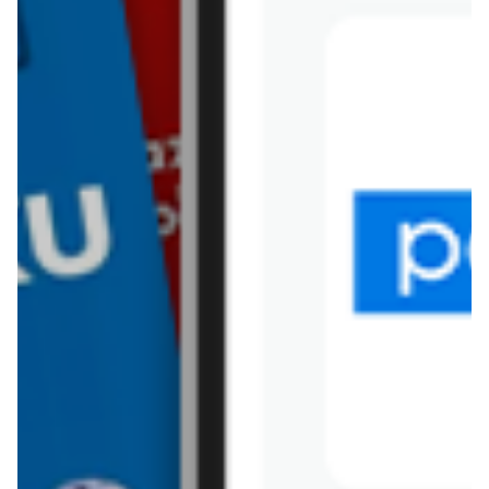
Esotiq
Kalisz
Esotiq
Kartuzy
Karp
Ozdoby świąteczne
Esotiq
Katowice
Esotiq
Kędzierzyn-
Koźle
Zabawki dla dzieci
Śledzie
Esotiq
Kępno
Esotiq
Kętrzyn
Alkohol
Bombki choinkowe
Esotiq
Kielce
Esotiq
Kluczbork
Lampki choinkowe
Zimne ognie
Esotiq
Kłodzko
Esotiq
Koło
Słodycze
Jajka
Esotiq
Kołobrzeg
Esotiq
Konin
Mandarynki
Pomarańcze
Esotiq
Końskie
Esotiq
Kościan
Miód
Schab
Esotiq
Kościerzyna
Esotiq
Kostrzyn nad
Odrą