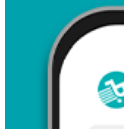
Zobacz wszystkie gazetki Esotiq
Esotiq Stargard - gazetki promocyjne
Sprawdź aktualne gazetki promocyjne sieci sklepów
Esotiq
w miejscowości
Stargard
ważne w tym
tygodniu (03.08 - 09.08). ..
Sklepy Esotiq Stargard - godziny otwarcia
W miejscowości
Stargard
znajdziesz obecnie
1
sklep Esotiq
.
Kardynała Stefana Wyszyńskiego 12/11,
73-110, Stargard
pon-pt:
10:00 - 19:00
sob:
10:00 - 15:00