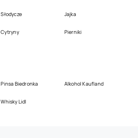
Esotiq
Ostrów
Esotiq
Ostrzeszów
Słodycze
Jajka
Wielkopolski
Esotiq
Piła
Esotiq
Piotrków
Cytryny
Pierniki
Trybunalski
Esotiq
Poznań
Esotiq
Pruszcz
Gdański
Esotiq
Pułtusk
Esotiq
Pyrzyce
Esotiq
Rypin
Esotiq
Rzeszów
Pinsa Biedronka
Alkohol Kaufland
Esotiq
Skarżysko-
Esotiq
Skierniewice
Whisky Lidl
Kamienna
Esotiq
Sokołów
Esotiq
Sosnowiec
Podlaski
Esotiq
Stare Miasto
Esotiq
Stargard