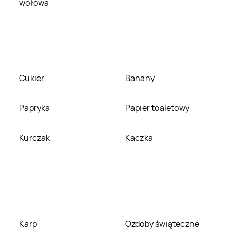
wołowa
Esotiq
Koszalin
Esotiq
Kozienice
Esotiq
Krotoszyn
Esotiq
Krynica
Morska
Esotiq
Legionowo
Esotiq
Legnica
Cukier
Banany
Esotiq
Lublin
Esotiq
Lubliniec
Papryka
Papier toaletowy
Esotiq
Łuków
Esotiq
Międzyrzec
Kurczak
Kaczka
Podlaski
Esotiq
Mrągowo
Esotiq
Myślenice
Esotiq
Nowy Dwór
Esotiq
Nowy Sącz
Mazowiecki
Esotiq
Olkusz
Esotiq
Olsztyn
Karp
Ozdoby świąteczne