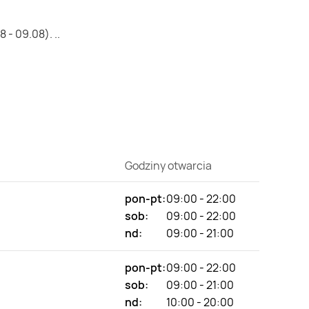
- 09.08). ..
Godziny otwarcia
pon-pt:
09:00 - 22:00
sob:
09:00 - 22:00
nd:
09:00 - 21:00
pon-pt:
09:00 - 22:00
sob:
09:00 - 21:00
nd:
10:00 - 20:00