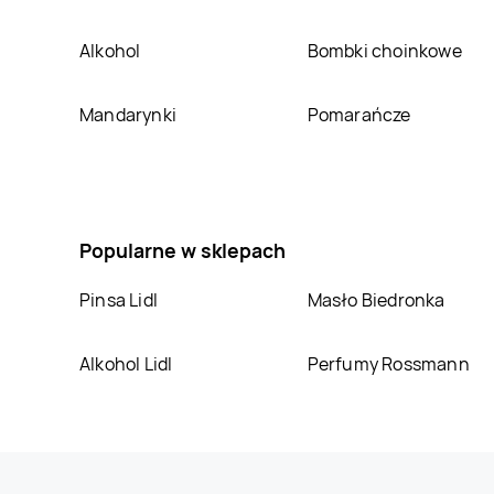
Esotiq
Opole
Esotiq
Ostróda
Alkohol
Bombki choinkowe
Esotiq
Oświęcim
Esotiq
Otwock
Mandarynki
Pomarańcze
Esotiq
Pisz
Esotiq
Pleszew
Esotiq
Pruszków
Esotiq
Przemyśl
Popularne w sklepach
Esotiq
Racibórz
Esotiq
Radom
Pinsa Lidl
Masło Biedronka
Esotiq
Sanok
Esotiq
Siedlce
Alkohol Lidl
Perfumy Rossmann
Esotiq
Słubice
Esotiq
Słupca
Esotiq
Śrem
Esotiq
Środa