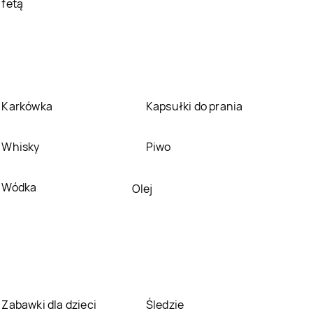
fetą
Esotiq
Kraków
Esotiq
Kraśnik
Esotiq
Krynica-Zdrój
Esotiq
Kutno
Esotiq
Leszno
Esotiq
Limanowa
Karkówka
Kapsułki do prania
Esotiq
Łęczna
Esotiq
Łobez
Whisky
Piwo
Esotiq
Międzyrzecz
Esotiq
Mikołajki
Wódka
Olej
Esotiq
Myślibórz
Esotiq
Namysłów
Esotiq
Nowy Targ
Esotiq
Nowy Tomyśl
Esotiq
Oława
Esotiq
Opoczno
Zabawki dla dzieci
Śledzie