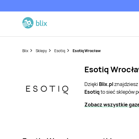
Blix
Sklepy
Esotiq
Esotiq Wrocław
Esotiq Wrocła
Dzięki
Blix.pl
znajdziesz
Esotiq
to sieć sklepów 
Zobacz wszystkie gaze