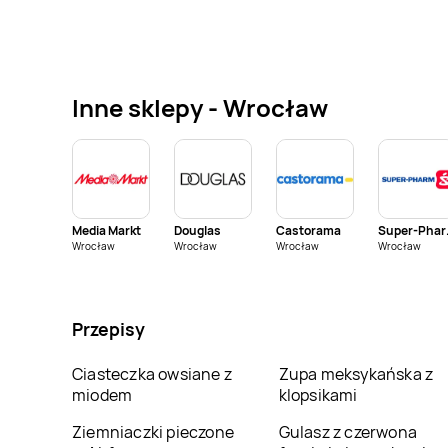
Esotiq
Człuchów
Esotiq
Dębica
Esotiq
Elbląg
Esotiq
Garwolin
Inne sklepy - Wrocław
Esotiq
Głogów
Esotiq
Gniezno
Esotiq
Gorzów
Esotiq
Gostyń
Wielkopolski
Media Markt
Douglas
Castorama
Su
Esotiq
Hrubieszów
Esotiq
Iława
Wrocław
Wrocław
Wrocław
Wrocław
Esotiq
Jasło
Esotiq
Jastrzębie-
Zdrój
Przepisy
Esotiq
Katowice
Esotiq
Kędzierzyn-
Ciasteczka owsiane z
Koźle
Zupa meksykańska z
miodem
klopsikami
Esotiq
Kłodzko
Esotiq
Koło
Ziemniaczki pieczone
Gulasz z czerwona