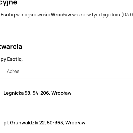
cyjne
w
Esotiq
w miejscowości
Wrocław
ważne w tym tygodniu (03.08 
twarcia
epy Esotiq
.
Adres
Legnicka 58, 54-206, Wrocław
pl. Grunwaldzki 22, 50-363, Wrocław