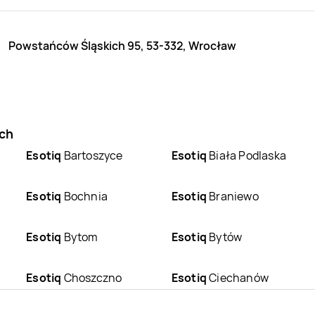
Powstańców Śląskich 95, 53-332, Wrocław
ach
Esotiq
Bartoszyce
Esotiq
Biała Podlaska
Esotiq
Bochnia
Esotiq
Braniewo
Esotiq
Bytom
Esotiq
Bytów
Esotiq
Choszczno
Esotiq
Ciechanów