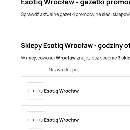
Esotiq Wrocław - gazetki promo
Sprawdź aktualne gazetki promocyjne sieci sklepó
Sklepy Esotiq Wrocław - godziny o
W miejscowości
Wrocław
znajdziesz obecnie
3 skl
Nazwa sklepu
Esotiq Wrocław
Esotiq Wrocław