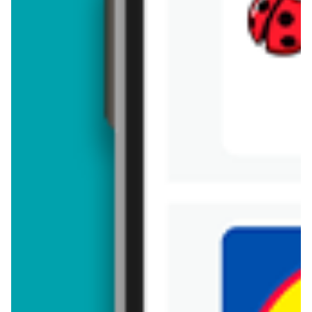
Esotiq
Brodnica
Esotiq
Brzeg
Inne sklepy - Pruszcz Gdański
Esotiq
Brzesko
Esotiq
Bydgoszcz
Esotiq
Bytom
Esotiq
Bytów
CCC
Żabka
Stokrotka
Delikatesy Centrum
Empik
Pruszcz Gdański
Pruszcz Gdański
Pruszcz Gdański
Pruszcz Gdański
Pruszcz Gdański
Esotiq
Chełm
Esotiq
Chodzież
Esotiq
Chojna
Esotiq
Chojnice
Jysk
Bodzio
Deichmann
Pruszcz Gdański
Pruszcz Gdański
Pruszcz Gdański
Esotiq
Choszczno
Esotiq
Ciechanów
Przepisy
Esotiq
Cieszyn
Esotiq
Częstochowa
Ciasteczka owsiane z
Zupa meksykańska z
miodem
klopsikami
Esotiq
Człuchów
Esotiq
Dębica
Chrzan domowy do
Bigos na wędzonce
słoików