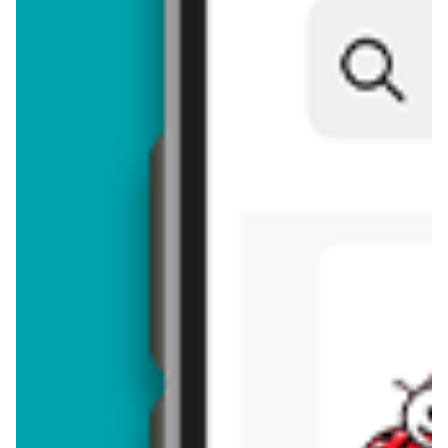
pon-pt:
09:30 - 17:00
sob:
10:00 - 14:00
nd:
nieczynne
Sklepy sieci Esotiq w innych miejscowościach
Esotiq
Augustów
Esotiq
Barlinek
Esotiq
Bartoszyce
Esotiq
Biała Podlaska
Esotiq
Białogard
Esotiq
Białystok
Esotiq
Bielsko-Biała
Esotiq
Biłgoraj
Esotiq
Bochnia
Esotiq
Braniewo
ROZWIŃ