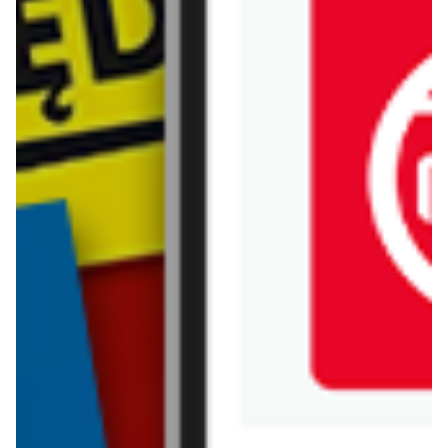
Karkówka
Kapsułki do prania
Esotiq
Gorzów
Esotiq
Gostyń
Wielkopolski
Ziemniaki
Łosoś
Esotiq
Grodzisk
Esotiq
Grodzisk
Mazowiecki
Wielkopolski
Papryka
Papier toaletowy
Esotiq
Gryfice
Esotiq
Gryfino
Whisky
Piwo
Esotiq
Hrubieszów
Esotiq
Iława
Kawa
Herbata
Esotiq
Inowrocław
Esotiq
Janki
Kurczak
Kaczka
Esotiq
Jarocin
Esotiq
Jarosław
Wódka
Olej
Esotiq
Jasło
Esotiq
Jastrzębie-Zdrój
Esotiq
Jaworzno
Esotiq
Jelenia Góra
Na czasie