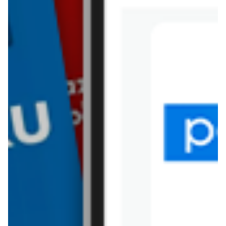
Choinka
Fajerwerki
Esotiq
Kalisz
Esotiq
Kartuzy
Karp
Ozdoby świąteczne
Esotiq
Katowice
Esotiq
Kędzierzyn-
Koźle
Zabawki dla dzieci
Śledzie
Esotiq
Kępno
Esotiq
Kętrzyn
Alkohol
Bombki choinkowe
Esotiq
Kielce
Esotiq
Kluczbork
Lampki choinkowe
Zimne ognie
Esotiq
Kłodzko
Esotiq
Koło
Słodycze
Jajka
Esotiq
Kołobrzeg
Esotiq
Konin
Mandarynki
Pomarańcze
Esotiq
Końskie
Esotiq
Kościan