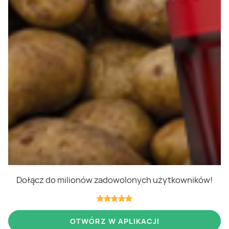
Polityka cookies
Regulamin
Esotiq
Mrągowo
Esotiq
Myślenice
OWR
Esotiq
Myślibórz
Esotiq
Namysłów
Kontakt
Esotiq
Nidzica
Esotiq
Nowogard
Nasze produkty
Kupony i kody
Esotiq
Nowy Dwór
Esotiq
Nowy Sącz
Mazowiecki
Lista zakupów
Esotiq
Nowy Targ
Esotiq
Nowy Tomyśl
Cashback
Esotiq
Nysa
Esotiq
Olecko
Blix Ukraine
Dołącz do milionów zadowolonych użytkowników!
Niedziele handlowe
Esotiq
Olkusz
Esotiq
Olsztyn
OTWÓRZ W APLIKACJI