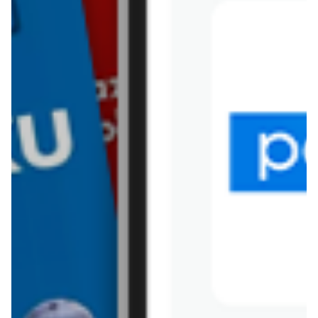
Karp
Ozdoby świąteczne
Esotiq
Kędzierzyn-
Esotiq
Kępno
Koźle
Zabawki dla dzieci
Śledzie
Esotiq
Kętrzyn
Esotiq
Kielce
Alkohol
Bombki choinkowe
Esotiq
Kluczbork
Esotiq
Kłodzko
Lampki choinkowe
Zimne ognie
Esotiq
Koło
Esotiq
Kołobrzeg
Słodycze
Jajka
Esotiq
Konin
Esotiq
Końskie
Mandarynki
Pomarańcze
Esotiq
Kościan
Esotiq
Kościerzyna
Miód
Schab
Esotiq
Kostrzyn nad
Esotiq
Koszalin
Odrą
Cytryny
Pierniki
Esotiq
Kozienice
Esotiq
Kraków