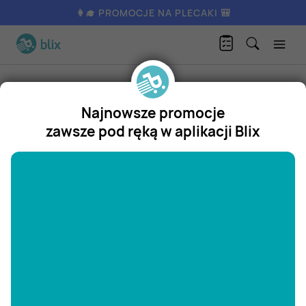
👩‍🎓 PROMOCJE NA PLECAKI 🎒
Sklepy
Esotiq
Esotiq Gniezno
Najnowsze promocje
zawsze pod ręką w aplikacji Blix
"/>
Esotiq Gniezno - sklepy, godziny
otwarcia, gazetki promocyjne
Dzięki
Blix.pl
znajdziesz sklepy
Esotiq
w Twojej
okolicy oraz aktualne gazetki promocyjne w
sklepach sieci w miejscowości
Gniezno
.
Esotiq
to
sieć sklepów posiadająca swoje oddziały w
215
miastach w całej Polsce.