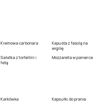
Esotiq
Jarocin
Esotiq
Jarosław
Esotiq
Kalisz
Esotiq
Kartuzy
Esotiq
Kielce
Esotiq
Kluczbork
Kremowa carbonara
Kapusta z fasolą na
wigilię
Esotiq
Końskie
Esotiq
Kościan
Sałatka z tortellini i
Mozzarella w panierce
fetą
Esotiq
Kraśnik
Esotiq
Krasnystaw
Esotiq
Kutno
Esotiq
Kwidzyn
Esotiq
Limanowa
Esotiq
Lubartów
Karkówka
Kapsułki do prania
Esotiq
Łobez
Esotiq
Łódź