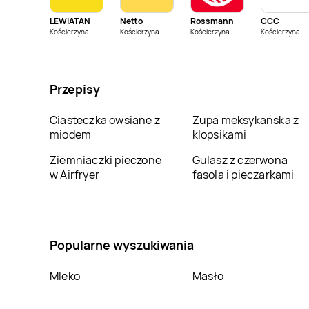
LEWIATAN
Netto
Rossmann
CCC
Esotiq
Hrubieszów
Esotiq
Iława
Kościerzyna
Kościerzyna
Kościerzyna
Kościerzyna
Esotiq
Jasło
Esotiq
Jastrzębie-
Zdrój
Przepisy
Esotiq
Katowice
Esotiq
Kędzierzyn-
Ciasteczka owsiane z
Koźle
Zupa meksykańska z
miodem
klopsikami
Esotiq
Kłodzko
Esotiq
Koło
Ziemniaczki pieczone
Gulasz z czerwona
w Airfryer
fasola i pieczarkami
Esotiq
Kostrzyn nad
Esotiq
Koszalin
Odrą
Esotiq
Krosno
Esotiq
Krotoszyn
Popularne wyszukiwania
Esotiq
Lębork
Esotiq
Legionowo
Mleko
Masło
Esotiq
Lubin
Esotiq
Lublin