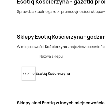
Esotiq Kościerzyna - gazetki pr
Sprawdź aktualne gazetki promocyjne sieci sklepó
Sklepy Esotiq Kościerzyna - godzin
W miejscowości
Kościerzyna
znajdziesz obecnie
1 
Nazwa sklepu
Esotiq Kościerzyna
Sklepy sieci Esotiq w innych miejscowości