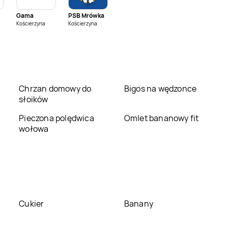
Gama
PSB Mrówka
Esotiq
Inowrocław
Esotiq
Janki
Kościerzyna
Kościerzyna
Esotiq
Jaworzno
Esotiq
Jelenia Góra
Esotiq
Kępno
Esotiq
Kętrzyn
Chrzan domowy do
Bigos na wędzonce
słoików
Esotiq
Kołobrzeg
Esotiq
Konin
Pieczona polędwica
Omlet bananowy fit
wołowa
Esotiq
Kozienice
Esotiq
Kraków
Esotiq
Krynica
Esotiq
Krynica-Zdrój
Morska
Esotiq
Legnica
Esotiq
Leszno
Cukier
Banany
Esotiq
Lubliniec
Esotiq
Łęczna