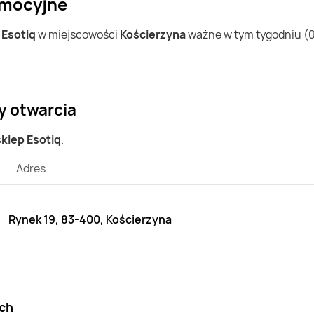
omocyjne
w
Esotiq
w miejscowości
Kościerzyna
ważne w tym tygodniu (03
y otwarcia
sklep Esotiq
.
Adres
Rynek 19, 83-400, Kościerzyna
ach