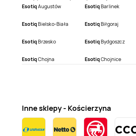
Esotiq
Augustów
Esotiq
Barlinek
Esotiq
Bielsko-Biała
Esotiq
Biłgoraj
Esotiq
Brzesko
Esotiq
Bydgoszcz
Esotiq
Chojna
Esotiq
Chojnice
Esotiq
Człuchów
Esotiq
Dębica
Esotiq
Elbląg
Esotiq
Garwolin
Inne sklepy - Kościerzyna
Esotiq
Głogów
Esotiq
Gniezno
Esotiq
Gorzów
Esotiq
Gostyń
Wielkopolski