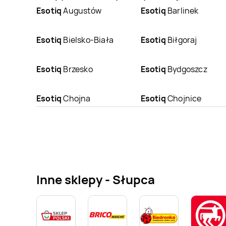
Esotiq
Augustów
Esotiq
Barlinek
Esotiq
Bielsko-Biała
Esotiq
Biłgoraj
Esotiq
Brzesko
Esotiq
Bydgoszcz
Esotiq
Chojna
Esotiq
Chojnice
Esotiq
Człuchów
Esotiq
Dębica
Esotiq
Elbląg
Esotiq
Garwolin
Inne sklepy - Słupca
Esotiq
Głogów
Esotiq
Gniezno
Esotiq
Gorzów
Esotiq
Gostyń
Wielkopolski