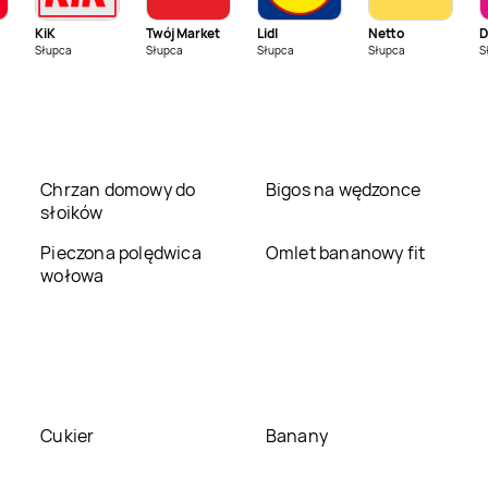
KiK
Twój Market
Lidl
Netto
Esotiq
Inowrocław
Esotiq
Janki
Słupca
Słupca
Słupca
Słupca
S
Esotiq
Jaworzno
Esotiq
Jelenia Góra
Esotiq
Kępno
Esotiq
Kętrzyn
Chrzan domowy do
Bigos na wędzonce
słoików
Esotiq
Kołobrzeg
Esotiq
Konin
Pieczona polędwica
Omlet bananowy fit
wołowa
Esotiq
Koszalin
Esotiq
Kozienice
Esotiq
Krotoszyn
Esotiq
Krynica
Morska
Esotiq
Legionowo
Esotiq
Legnica
Cukier
Banany
Esotiq
Lublin
Esotiq
Lubliniec