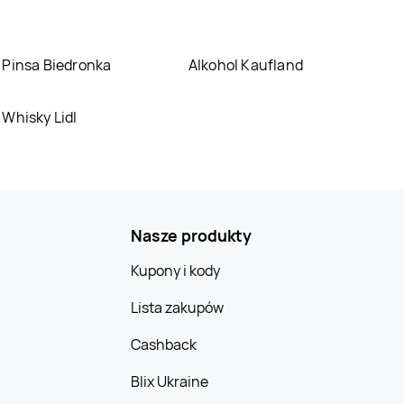
Esotiq
Pułtusk
Esotiq
Pyrzyce
Esotiq
Rypin
Esotiq
Rzeszów
Pinsa Biedronka
Alkohol Kaufland
Esotiq
Skarżysko-
Esotiq
Skierniewice
Whisky Lidl
Kamienna
Esotiq
Sosnowiec
Esotiq
Śrem
Esotiq
Stargard
Esotiq
Starogard
Nasze produkty
Gdański
Kupony i kody
Esotiq
Świdnica
Esotiq
Świdnik
Lista zakupów
Esotiq
Szczecin
Esotiq
Szczecinek
Cashback
Esotiq
Tomaszów
Esotiq
Tomaszów
Blix Ukraine
Lubelski
Mazowiecki