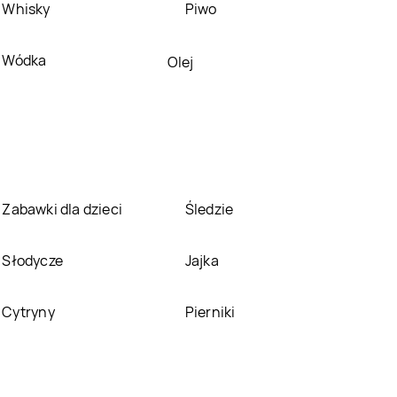
Whisky
Piwo
Esotiq
Międzyrzecz
Esotiq
Mikołajki
Wódka
Olej
Esotiq
Myślibórz
Esotiq
Namysłów
Esotiq
Nowy Targ
Esotiq
Nowy Tomyśl
Esotiq
Oława
Esotiq
Opoczno
Zabawki dla dzieci
Śledzie
Esotiq
Ostrów
Esotiq
Ostrzeszów
Słodycze
Jajka
Wielkopolski
Esotiq
Piła
Esotiq
Piotrków
Cytryny
Pierniki
Trybunalski
Esotiq
Poznań
Esotiq
Pruszcz
Gdański