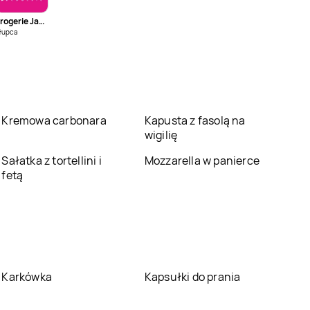
Drogerie Jasmin
Esotiq
Jarocin
Esotiq
Jarosław
łupca
Esotiq
Kalisz
Esotiq
Kartuzy
Esotiq
Kielce
Esotiq
Kluczbork
Kremowa carbonara
Kapusta z fasolą na
wigilię
Esotiq
Końskie
Esotiq
Kościan
Sałatka z tortellini i
Mozzarella w panierce
fetą
Esotiq
Kraków
Esotiq
Kraśnik
Esotiq
Krynica-Zdrój
Esotiq
Kutno
Esotiq
Leszno
Esotiq
Limanowa
Karkówka
Kapsułki do prania
Esotiq
Łęczna
Esotiq
Łobez