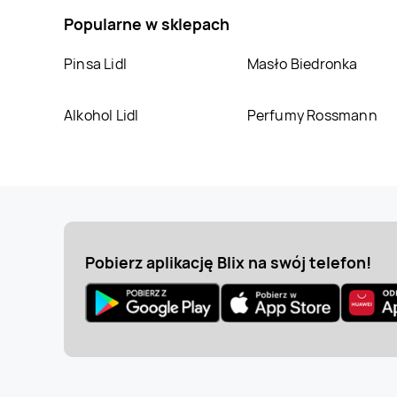
Esotiq
Pruszków
Esotiq
Przemyśl
Popularne w sklepach
Esotiq
Racibórz
Esotiq
Radom
Pinsa Lidl
Masło Biedronka
Esotiq
Sanok
Esotiq
Siedlce
Alkohol Lidl
Perfumy Rossmann
Esotiq
Słubice
Esotiq
Słupsk
Esotiq
Środa
Esotiq
Stalowa Wola
Wielkopolska
Pobierz aplikację Blix na swój telefon!
Esotiq
Staszów
Esotiq
Stojadła
Esotiq
Świdwin
Esotiq
Świebodzin
Esotiq
Szczytno
Esotiq
Tarnobrzeg