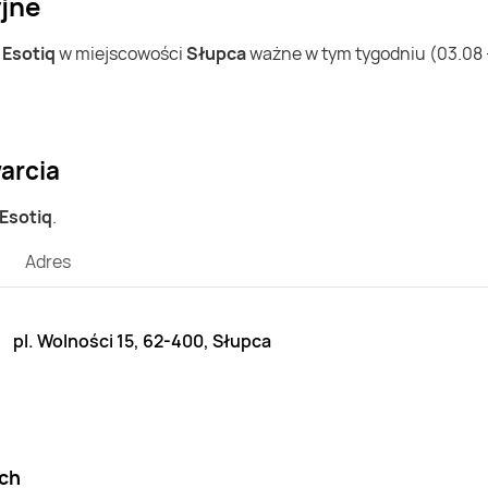
yjne
w
Esotiq
w miejscowości
Słupca
ważne w tym tygodniu (03.08 - 
arcia
 Esotiq
.
Adres
pl. Wolności 15, 62-400, Słupca
ach