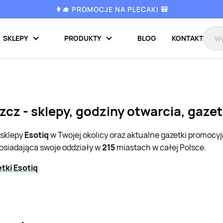
👩‍🎓 PROMOCJE NA PLECAKI 🎒
SKLEPY
PRODUKTY
BLOG
KONTAKT
zcz - sklepy, godziny otwarcia, gaze
 sklepy
Esotiq
w Twojej okolicy oraz aktualne gazetki promocy
posiadająca swoje oddziały w
215
miastach w całej Polsce.
tki Esotiq