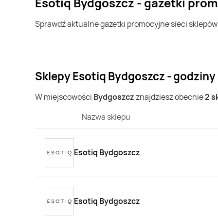
Esotiq Bydgoszcz - gazetki pro
Sprawdź aktualne gazetki promocyjne sieci sklepó
Sklepy Esotiq Bydgoszcz - godziny
W miejscowości
Bydgoszcz
znajdziesz obecnie
2 s
Nazwa sklepu
Esotiq Bydgoszcz
Esotiq Bydgoszcz