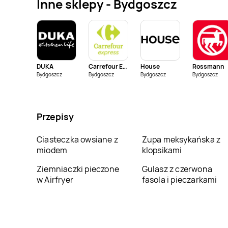
Inne sklepy - Bydgoszcz
Esotiq
Gniezno
Esotiq
Goleniów
Esotiq
Gostyń
Esotiq
Grodzisk
Mazowiecki
DUKA
Carrefour Express
House
Rossmann
Esotiq
Iława
Esotiq
Inowrocław
Bydgoszcz
Bydgoszcz
Bydgoszcz
Bydgoszcz
Esotiq
Jastrzębie-
Esotiq
Jaworzno
Zdrój
Przepisy
Esotiq
Kędzierzyn-
Esotiq
Kępno
Koźle
Ciasteczka owsiane z
Zupa meksykańska z
miodem
klopsikami
Esotiq
Koło
Esotiq
Kołobrzeg
Ziemniaczki pieczone
Gulasz z czerwona
w Airfryer
fasola i pieczarkami
Esotiq
Kostrzyn nad
Esotiq
Koszalin
Odrą
Esotiq
Krosno
Esotiq
Krotoszyn