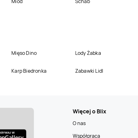
Miód
Schab
Esotiq
Police
Esotiq
Poznań
Esotiq
Puławy
Esotiq
Pułtusk
Esotiq
Rybnik
Esotiq
Rypin
Mięso Dino
Lody Żabka
Esotiq
Sieradz
Esotiq
Skarżysko-
Karp Biedronka
Zabawki Lidl
Kamienna
Esotiq
Sochaczew
Esotiq
Sokołów
Podlaski
Esotiq
Starachowice
Esotiq
Stare Miasto
Więcej o Blix
O nas
Esotiq
Strzelce
Esotiq
Suwałki
Opolskie
Współpraca