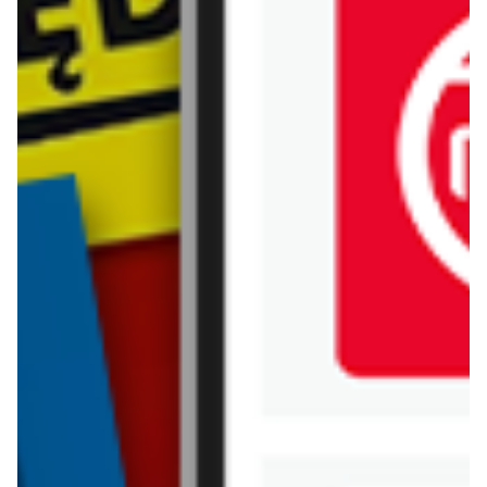
Esotiq
Grodzisk
Esotiq
Grodzisk
Mazowiecki
Wielkopolski
Papryka
Papier toaletowy
Esotiq
Gryfice
Esotiq
Gryfino
Whisky
Piwo
Esotiq
Hrubieszów
Esotiq
Iława
Kawa
Herbata
Esotiq
Inowrocław
Esotiq
Janki
Kurczak
Kaczka
Esotiq
Jarocin
Esotiq
Jarosław
Wódka
Olej
Esotiq
Jasło
Esotiq
Jastrzębie-Zdrój
Esotiq
Jaworzno
Esotiq
Jelenia Góra
Na czasie
Choinka
Fajerwerki
Esotiq
Kalisz
Esotiq
Kartuzy