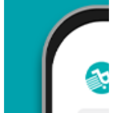
Zobacz wszystkie gazetki Esotiq
Esotiq Kościan - gazetki promocyjne
Sprawdź aktualne gazetki promocyjne sieci sklepów
Esotiq
w miejscowości
Kościan
ważne w tym tygodniu
(03.08 - 09.08). ..
Sklepy Esotiq Kościan - godziny otwarcia
W miejscowości
Kościan
znajdziesz obecnie
1
sklep Esotiq
.
Strzelecka 6, 64-000, Kościan
pon-pt:
10:00 - 18:00
sob:
09:00 - 13:00
nd:
09:00 - 13:00