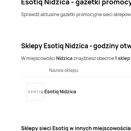
Esotiq Nidzica - gazetki promoc
Sprawdź aktualne gazetki promocyjne sieci sklepó
Sklepy Esotiq Nidzica - godziny ot
W miejscowości
Nidzica
znajdziesz obecnie
1 sklep
Nazwa sklepu
Esotiq Nidzica
Sklepy sieci Esotiq w innych miejscowości