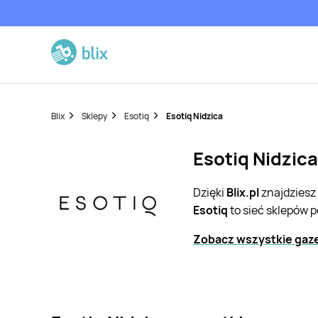
Blix
Sklepy
Esotiq
Esotiq Nidzica
Esotiq Nidzica
Dzięki
Blix.pl
znajdziesz
Esotiq
to sieć sklepów 
Zobacz wszystkie gaze