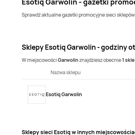
Esotiq Garwolin - gazetki promo
Sprawdź aktualne gazetki promocyjne sieci sklepó
Sklepy Esotiq Garwolin - godziny o
W miejscowości
Garwolin
znajdziesz obecnie
1 skl
Nazwa sklepu
Esotiq Garwolin
Sklepy sieci Esotiq w innych miejscowości