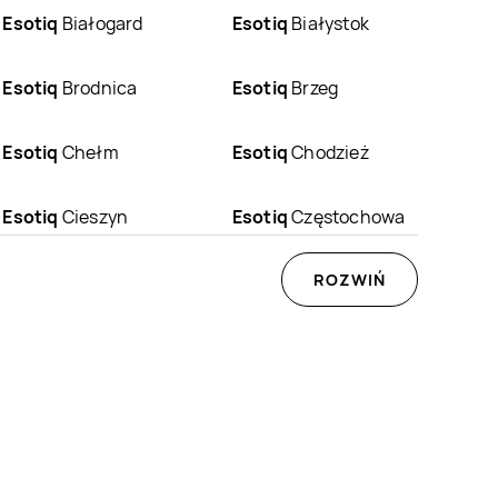
Esotiq
Białogard
Esotiq
Białystok
Esotiq
Brodnica
Esotiq
Brzeg
Esotiq
Chełm
Esotiq
Chodzież
Esotiq
Cieszyn
Esotiq
Częstochowa
Esotiq
Drawsko
Esotiq
Działdowo
ROZWIŃ
Esotiq
Gliwice
Esotiq
Głogów
Esotiq
Gorlice
Esotiq
Gorzów
Wielkopolski
Esotiq
Gryfino
Esotiq
Hrubieszów