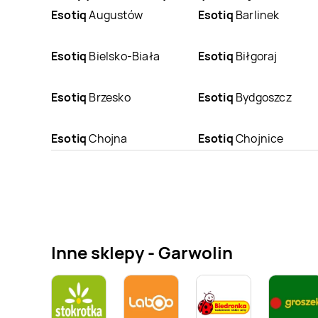
Esotiq
Augustów
Esotiq
Barlinek
Esotiq
Bielsko-Biała
Esotiq
Biłgoraj
Esotiq
Brzesko
Esotiq
Bydgoszcz
Esotiq
Chojna
Esotiq
Chojnice
Esotiq
Człuchów
Esotiq
Dębica
Esotiq
Elbląg
Esotiq
Gdańsk
Inne sklepy - Garwolin
Esotiq
Gniezno
Esotiq
Goleniów
Esotiq
Gostyń
Esotiq
Grodzisk
Mazowiecki