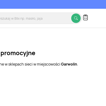
i promocyjne
jne w sklepach sieci w miejscowości
Garwolin
.