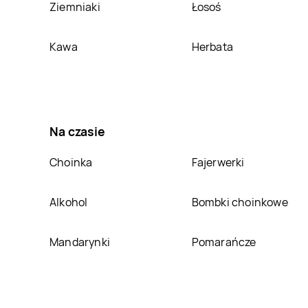
Ziemniaki
Łosoś
Esotiq
Łowicz
Esotiq
Łuków
Kawa
Herbata
Esotiq
Mława
Esotiq
Mrągowo
Esotiq
Nowogard
Esotiq
Nowy Dwór
Na czasie
Mazowiecki
Esotiq
Olecko
Esotiq
Olkusz
Choinka
Fajerwerki
Esotiq
Ostróda
Esotiq
Ostrołęka
Alkohol
Bombki choinkowe
Esotiq
Otwock
Esotiq
Pabianice
Mandarynki
Pomarańcze
Esotiq
Pleszew
Esotiq
Płock