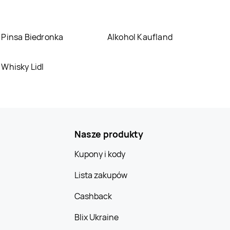
Esotiq
Pyrzyce
Esotiq
Racibórz
Esotiq
Rzeszów
Esotiq
Sanok
Pinsa Biedronka
Alkohol Kaufland
Esotiq
Skierniewice
Esotiq
Słubice
Whisky Lidl
Esotiq
Sosnowiec
Esotiq
Śrem
Esotiq
Stargard
Esotiq
Starogard
Nasze produkty
Gdański
Kupony i kody
Esotiq
Świdnica
Esotiq
Świdnik
Lista zakupów
Esotiq
Szczecin
Esotiq
Szczecinek
Cashback
Esotiq
Tomaszów
Esotiq
Tomaszów
Blix Ukraine
Lubelski
Mazowiecki