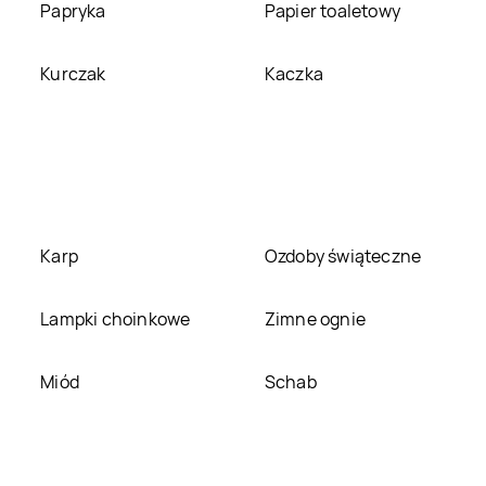
Papryka
Papier toaletowy
Esotiq
Międzyrzec
Esotiq
Międzyrzecz
Kurczak
Kaczka
Podlaski
Esotiq
Myślenice
Esotiq
Myślibórz
Esotiq
Nowy Sącz
Esotiq
Nowy Targ
Esotiq
Olsztyn
Esotiq
Oława
Karp
Ozdoby świąteczne
Esotiq
Ostrów
Esotiq
Ostrów
Lampki choinkowe
Zimne ognie
Mazowiecka
Wielkopolski
Esotiq
Parczew
Esotiq
Piła
Miód
Schab
Esotiq
Police
Esotiq
Poznań