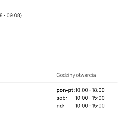
- 09.08). ..
Godziny otwarcia
pon-pt:
10:00 - 18:00
sob:
10:00 - 15:00
nd:
10:00 - 15:00