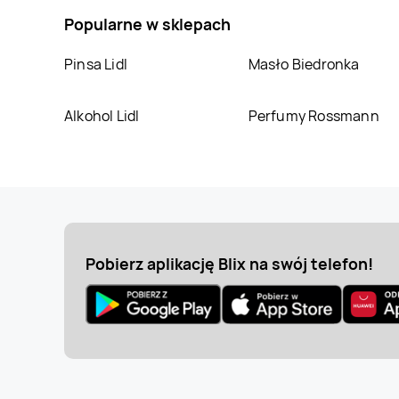
Esotiq
Przemyśl
Esotiq
Puck
Popularne w sklepach
Esotiq
Radom
Esotiq
Rawa
Pinsa Lidl
Masło Biedronka
Mazowiecka
Esotiq
Siedlce
Esotiq
Siemiatycze
Alkohol Lidl
Perfumy Rossmann
Esotiq
Słupca
Esotiq
Słupsk
Esotiq
Środa
Esotiq
Stalowa Wola
Wielkopolska
Pobierz aplikację Blix na swój telefon!
Esotiq
Staszów
Esotiq
Stojadła
Esotiq
Świdwin
Esotiq
Świebodzin
Esotiq
Szczytno
Esotiq
Tarnobrzeg