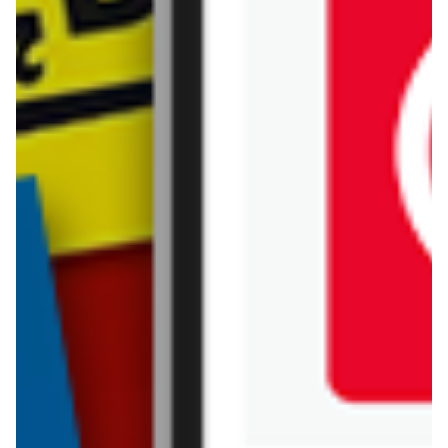
Airfryer
fasola i pieczarkami
Pieczona polędwica
Omlet bananowy fit
LEWIATAN
Benice
LEWIATAN
Bestwina
wołowa
Sałatka z tortellini i fetą
Mozzarella w panierce
LEWIATAN
Bestwinka
LEWIATAN
Biadoliny
Szlacheckie
LEWIATAN
Biała
LEWIATAN
Biała Druga
Popularne wyszukiwania
LEWIATAN
Biała Piska
LEWIATAN
Biała
Mleko
Masło
Podlaska
LEWIATAN
Białka
LEWIATAN
Białobłocie
Cukier
Banany
Tatrzańska
LEWIATAN
Białobrzegi
LEWIATAN
Białopole
Karkówka
Kapsułki do prania
LEWIATAN
Białośliwie
LEWIATAN
Biały Bór
Ziemniaki
Łosoś