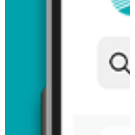
aktualna
aktualna
LEWIATAN
LEWIATAN
Mamy TO w appce
MAMY TO w Lewiatanie
aktualna
aktualna