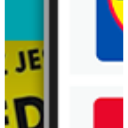
Firma Lewiatan powstała w 1925 roku.
LEWIATAN
Barcino
LEWIATAN
Barczewo
Gazetki promocyjne firmy Lewiatan
LEWIATAN
Barkowo
LEWIATAN
Barlinek
Gazetki promocyjne firmy Lewiatan to świetna okazja, aby kupić taniej
produkty spożywcze, chemię gospodarczą, meble i wyposażenie wnętrz,
a także odzież i obuwie. Regularnie organizowane promocje pozwalają
LEWIATAN
Bartąg
LEWIATAN
Bartniczka
znaleźć atrakcyjne oferty cenowe na różne produkty.
LEWIATAN
Bartoszyce
LEWIATAN
Barwice
Przepisy
Ciasteczka owsiane z
Zupa meksykańska z
LEWIATAN
Batorz
LEWIATAN
Bębło
miodem
klopsikami
Chrzan domowy do
Bigos na wędzonce
LEWIATAN
Będzin
LEWIATAN
Będzino
słoików
Kremowa carbonara
Kapusta z fasolą na
LEWIATAN
Bejsce
LEWIATAN
Belsk Duży
wigilię
Ziemniaczki pieczone w
Gulasz z czerwona
LEWIATAN
Bełk
LEWIATAN
Bełżyce