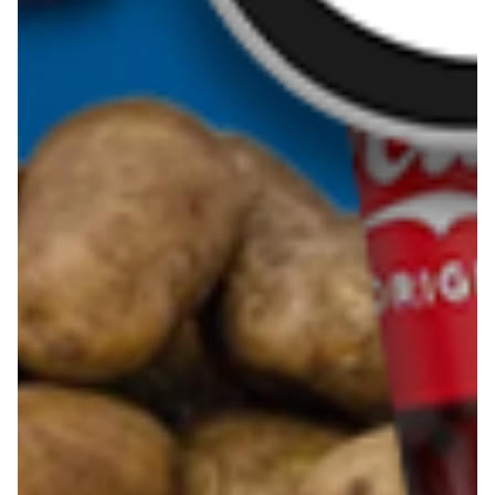
LEWIATAN
Boronów
LEWIATAN
Borowa
Pobierz aplikację Blix na swój telefon!
LEWIATAN
Borowie
LEWIATAN
Borowno
LEWIATAN
Borowo
LEWIATAN
Borowy
Więcej o Blix
Młyn
O nas
LEWIATAN
Borucin
LEWIATAN
Borzęcin
Mały
Współpraca
LEWIATAN
Bożejowice
LEWIATAN
Bożepole
Polityka prywatności
Wielkie
LEWIATAN
Bożewo
LEWIATAN
Braciejowa
Polityka cookies
Regulamin
LEWIATAN
Bralin
LEWIATAN
Braniewo
OWR