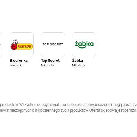
LEWIATAN
Bełk
LEWIATAN
Bełżyce
LEWIATAN
Biała
LEWIATAN
Biała
Druga
LEWIATAN
LEWIATAN
Białopole
Białobrzegi
Biedronka
Top Secret
Żabka
LEWIATAN
Bielany
LEWIATAN
Bieliny
Mikołajki
Mikołajki
Mikołajki
LEWIATAN
Bierawa
LEWIATAN
Bieruń
LEWIATAN
Biłgoraj
LEWIATAN
Biórków
Wielki
 produktów. Wszystkie sklepy Lewiatana są doskonale wyposażone i mogą poszczycić
h niezbędnych dla codziennego życia produktów. Oferta sklepowa jest bardzo atra
LEWIATAN
Biszcza
LEWIATAN
Bisztynek
LEWIATAN
Błonie
LEWIATAN
Bobolice