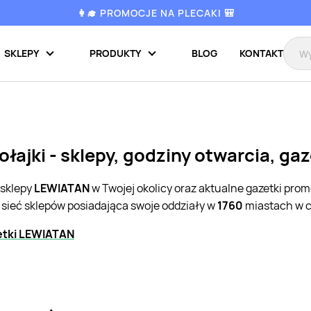
👩‍🎓 PROMOCJE NA PLECAKI 🎒
SKLEPY
PRODUKTY
BLOG
KONTAKT
łajki - sklepy, godziny otwarcia, ga
 sklepy
LEWIATAN
w Twojej okolicy oraz aktualne gazetki pro
 sieć sklepów posiadająca swoje oddziały w
1760
miastach w c
etki LEWIATAN