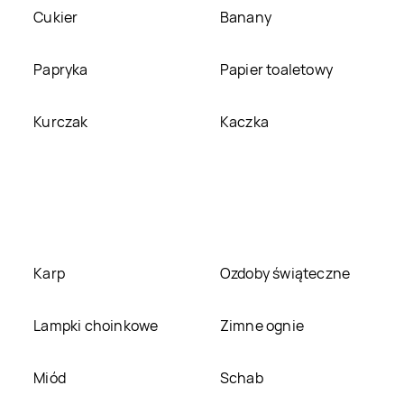
LEWIATAN
Brzeg
LEWIATAN
Brześć
Cukier
Banany
Dolny
Kujawski
LEWIATAN
Brzeźno
LEWIATAN
Brzostek
Papryka
Papier toaletowy
LEWIATAN
LEWIATAN
Budowo
Kurczak
Kaczka
Buczkowice
LEWIATAN
Budzów
LEWIATAN
Buk
LEWIATAN
Bulowice
LEWIATAN
Burzec
LEWIATAN
Bystra
LEWIATAN
Bystrzyca
Karp
Ozdoby świąteczne
LEWIATAN
Cegłów
LEWIATAN
Cekcyn
Lampki choinkowe
Zimne ognie
LEWIATAN
Chełm
LEWIATAN
Chełm
Miód
Schab
Śląski