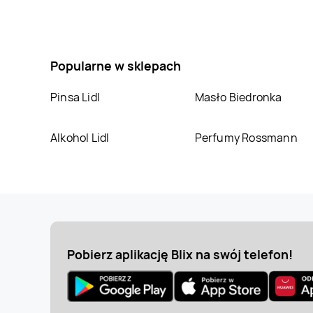
LEWIATAN
Chlewiska
LEWIATAN
Chmielno
LEWIATAN
Chodecz
LEWIATAN
Chodów
Popularne w sklepach
LEWIATAN
Chojnów
LEWIATAN
Chorzele
Pinsa Lidl
Masło Biedronka
LEWIATAN
Chrzanów
LEWIATAN
Chwiram
Alkohol Lidl
Perfumy Rossmann
LEWIATAN
LEWIATAN
Ciechocin
Ciechanowiec
LEWIATAN
Cisek
LEWIATAN
Cybinka
Pobierz aplikację Blix na swój telefon!
LEWIATAN
Czarna
LEWIATAN
Czarna
Białostocka
LEWIATAN
Czeladź
LEWIATAN