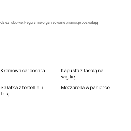
Bobrowniki
LEWIATAN
Bogoria
LEWIATAN
Bogusławice
 odzież i obuwie. Regularnie organizowane promocje pozwalają
LEWIATAN
LEWIATAN
Bolesławiec
Bolestraszyce
LEWIATAN
Bońki
LEWIATAN
Borki
LEWIATAN
Borowo
LEWIATAN
Borowy
Kremowa carbonara
Młyn
Kapusta z fasolą na
wigilię
LEWIATAN
Bożewo
LEWIATAN
Sałatka z tortellini i
Braciejowa
Mozzarella w panierce
fetą
LEWIATAN
Brodnica
LEWIATAN
Brodowe
Łąki
LEWIATAN
Brusy
LEWIATAN
Brwilno