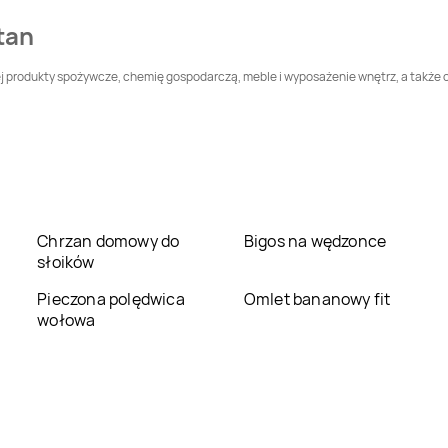
tan
LEWIATAN
Bodzentyn
LEWIATAN
Bogatynia
iej produkty spożywcze, chemię gospodarczą, meble i wyposażenie wnętrz, a także
LEWIATAN
LEWIATAN
Bolesław
Bolechowice
LEWIATAN
Bolszewo
LEWIATAN
Bondyrz
LEWIATAN
Borowie
LEWIATAN
Borowno
Chrzan domowy do
Bigos na wędzonce
słoików
LEWIATAN
LEWIATAN
Bożepole
Bożejowice
Pieczona polędwica
Wielkie
Omlet bananowy fit
wołowa
LEWIATAN
Brenno
LEWIATAN
Brochów
LEWIATAN
Brudzew
LEWIATAN
Brudzowice