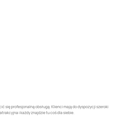
LEWIATAN
Benice
LEWIATAN
Bestwina
LEWIATAN
Biała
LEWIATAN
Biała
Piska
Podlaska
LEWIATAN
Białośliwie
LEWIATAN
Biały Bór
LEWIATAN
Bielkówko
LEWIATAN
Bielsk
LEWIATAN
Bierzwnik
LEWIATAN
Biesal
LEWIATAN
Biskupice
LEWIATAN
Biskupie-
Kolonia
 się profesjonalną obsługą. Klienci mają do dyspozycji szeroki
kcyjna i każdy znajdzie tu coś dla siebie.
LEWIATAN
LEWIATAN
Blizanów
Blachownia
Drugi
LEWIATAN
LEWIATAN
Bochnia