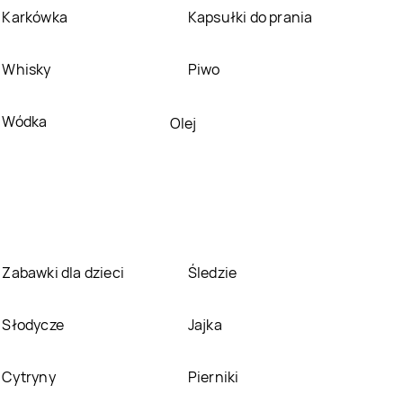
LEWIATAN
Brzesko
LEWIATAN
Brzeziny
Karkówka
Kapsułki do prania
LEWIATAN
Brzozie
LEWIATAN
Brzozów
Whisky
Piwo
Stary
LEWIATAN
Budry
LEWIATAN
Budy
Wódka
Olej
Kozickie
LEWIATAN
Buków
LEWIATAN
Bukowno
LEWIATAN
Buśno
LEWIATAN
Bychawa
LEWIATAN
Bystrzyca
LEWIATAN
Bytom
Zabawki dla dzieci
Śledzie
Kłodzka
LEWIATAN
LEWIATAN
Cerkwica
Słodycze
Jajka
Celestynów
LEWIATAN
Chełmiec
LEWIATAN
Chełmża
Cytryny
Pierniki