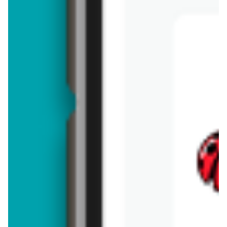
aktualna
aktualna
LEWIATAN
LEWIATAN
Okazje na dobry dzień
W wielopakach taniej!
Sklepy LEWIATAN Goręczyno - godziny
otwarcia
W miejscowości
Goręczyno
znajdziesz obecnie
1
sklep LEWIATAN
.
Kasztelańska 63, 83-311, Goręczyno
pon-pt:
06:00 - 21:00
sob:
07:00 - 21:00
nd:
nieczynne
Sklepy sieci LEWIATAN w innych
miejscowościach