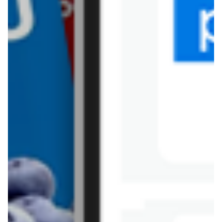
LEWIATAN
Biłgoraj
LEWIATAN
Biórków
Wódka
Wielki
Olej
LEWIATAN
Biskupice
LEWIATAN
Biskupie-
Kolonia
Na czasie
LEWIATAN
Biskupiec
LEWIATAN
Biskupów
Choinka
Fajerwerki
LEWIATAN
Biszcza
LEWIATAN
Bisztynek
Karp
Ozdoby świąteczne
LEWIATAN
Blachownia
LEWIATAN
Blizanów
Drugi
Zabawki dla dzieci
Śledzie
LEWIATAN
Blizne
LEWIATAN
Błędów
Alkohol
Bombki choinkowe
LEWIATAN
Błonie
LEWIATAN
Bobolice
Lampki choinkowe
Zimne ognie
LEWIATAN
Bobrowniki
LEWIATAN
Bochnia