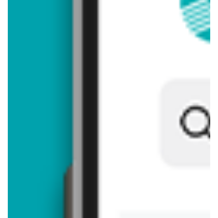
aktualna
aktualna
LEWIATAN
LEWIATAN
Mamy TO w appce
MAMY TO w Lewiatanie