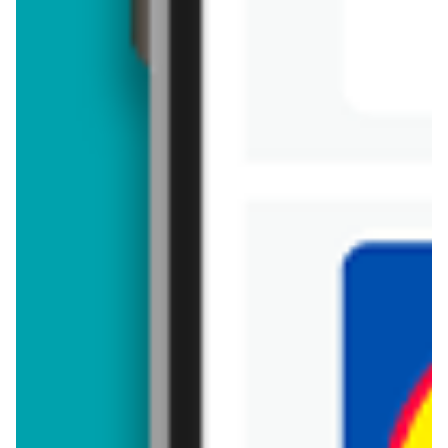
LEWIATAN
Adamów
LEWIATAN
Adamówka
LEWIATAN
Aleksandria
LEWIATAN
Aleksandrów Kujawski
LEWIATAN
Andrychów
LEWIATAN
Andrzejewo
LEWIATAN
Annopol
LEWIATAN
Augustów
LEWIATAN
Babiak
LEWIATAN
Baborów
ROZWIŃ
LEWIATAN
Baboszewo
LEWIATAN
Bądkowo
Inne sklepy - Goręczyno
LEWIATAN
Balin
LEWIATAN
Banie
Mazurskie
LEWIATAN
Banino
LEWIATAN
Baranów
Odido