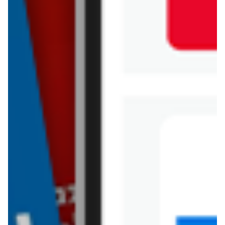
LEWIATAN
Białośliwie
LEWIATAN
Biały Bór
Mleko
Masło
LEWIATAN
Biały
LEWIATAN
Białystok
Cukier
Banany
Kościół
LEWIATAN
Bielany
LEWIATAN
Bieliny
Karkówka
Kapsułki do prania
LEWIATAN
Bielkówko
LEWIATAN
Bielsk
Ziemniaki
Łosoś
LEWIATAN
Bielsko-
LEWIATAN
Bieńkowice
Papryka
Papier toaletowy
Biała
LEWIATAN
Bierawa
LEWIATAN
Bieruń
Whisky
Piwo
LEWIATAN
Bierzwnik
LEWIATAN
Biesal
Kawa
Herbata
LEWIATAN
Bieżuń
LEWIATAN
Bilcza
Kurczak
Kaczka