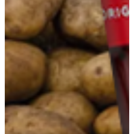
O nas
LEWIATAN
Bralin
LEWIATAN
Braniewo
Współpraca
LEWIATAN
Brenno
LEWIATAN
Brochów
Polityka prywatności
LEWIATAN
Brodnica
LEWIATAN
Brodowe
Polityka cookies
Łąki
Regulamin
LEWIATAN
Brożec
LEWIATAN
Brudzeń
Duży
OWR
LEWIATAN
Brudzew
LEWIATAN
Brudzowice
Kontakt
LEWIATAN
Brusy
LEWIATAN
Brwilno
Nasze produkty
Kupony i kody
LEWIATAN
Brwinów
LEWIATAN
Brzeg
Lista zakupów
LEWIATAN
Brzeg Dolny
LEWIATAN
Brześć
Cashback