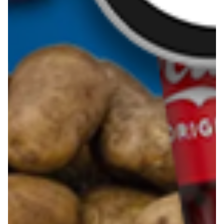
LEWIATAN
Boronów
LEWIATAN
Borowa
Pobierz aplikację Blix na swój telefon!
LEWIATAN
Borowie
LEWIATAN
Borowno
LEWIATAN
Borowo
LEWIATAN
Borowy
Więcej o Blix
Młyn
O nas
LEWIATAN
Borucin
LEWIATAN
Borzęcin
Mały
Współpraca
LEWIATAN
Bożejowice
LEWIATAN
Bożepole
Polityka prywatności
Wielkie
LEWIATAN
Bożewo
LEWIATAN
Braciejowa
Polityka cookies
Regulamin
LEWIATAN
Bralin
LEWIATAN
Braniewo
OWR