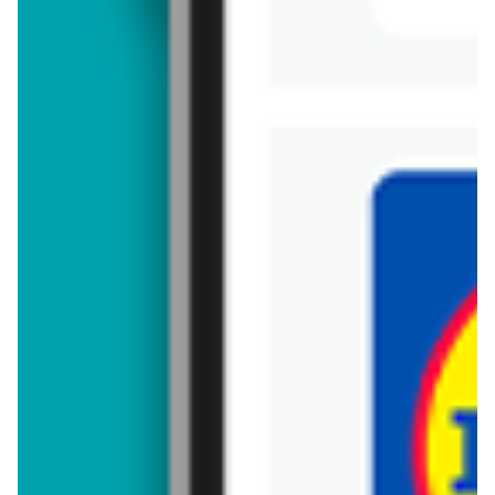
LEWIATAN
Aleksandria
LEWIATAN
Aleksandrów Kujawski
LEWIATAN
Andrychów
LEWIATAN
Andrzejewo
LEWIATAN
Annopol
LEWIATAN
Augustów
LEWIATAN
Babiak
LEWIATAN
Baborów
ROZWIŃ
LEWIATAN
Baboszewo
LEWIATAN
Bądkowo
Lewiatan - sieć sklepów, oferta
Lewiatan to sieć sklepów, która oferuje swoim klientom bogaty wybór
LEWIATAN
Balin
LEWIATAN
Banie
produktów. Wszystkie sklepy Lewiatana są doskonale wyposażone i mogą
Mazurskie
poszczycić się profesjonalną obsługą. Klienci mają do dyspozycji szeroki
wybór produktów spożywczych, chemicznych, kosmetycznych oraz
LEWIATAN
Banino
LEWIATAN
Baranów
innych niezbędnych dla codziennego życia produktów. Oferta sklepowa
jest bardzo atrakcyjna i każdy znajdzie tu coś dla siebie.
LEWIATAN
Baranowo
LEWIATAN
Barciany
Kiedy powstała firma Lewiatan?