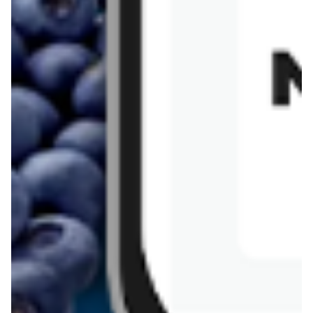
Cytryny
Pierniki
LEWIATAN
Bodzanów
LEWIATAN
Bodzechów
LEWIATAN
Bodzentyn
LEWIATAN
Bogatynia
Popularne w sklepach
Pinsa Lidl
Masło Biedronka
LEWIATAN
Bogoria
LEWIATAN
Bogusławice
Mięso Dino
Lody Żabka
LEWIATAN
Bojano
LEWIATAN
Bojszowy
Pinsa Biedronka
Alkohol Kaufland
LEWIATAN
LEWIATAN
Bolesław
Bolechowice
Alkohol Lidl
Perfumy Rossmann
LEWIATAN
Bolesławiec
LEWIATAN
Bolestraszyce
Karp Biedronka
Zabawki Lidl
LEWIATAN
LEWIATAN
Bolków
Boleszkowice