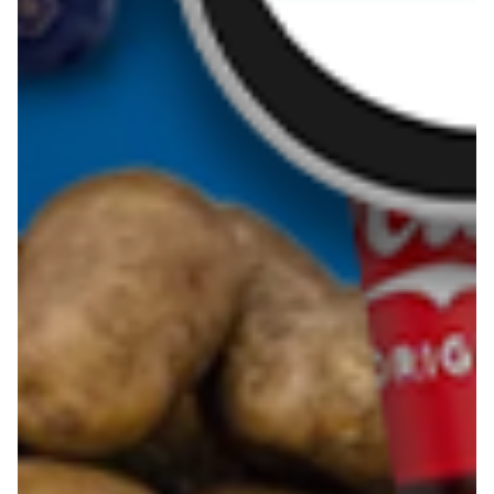
Whisky Lidl
LEWIATAN
Bolszewo
LEWIATAN
Bondyrz
LEWIATAN
Bońki
LEWIATAN
Borki
LEWIATAN
Boronów
LEWIATAN
Borowa
Pobierz aplikację Blix na swój telefon!
LEWIATAN
Borowie
LEWIATAN
Borowno
LEWIATAN
Borowo
LEWIATAN
Borowy
Więcej o Blix
Młyn
O nas
LEWIATAN
Borucin
LEWIATAN
Borzęcin
Mały
Współpraca
LEWIATAN
Bożejowice
LEWIATAN
Bożepole
Polityka prywatności
Wielkie
LEWIATAN
Bożewo
LEWIATAN
Braciejowa
Polityka cookies