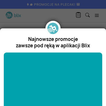
👩‍🎓 PROMOCJE NA PLECAKI 🎒
Sklepy
LEWIATAN
LEWIATAN Grudynia Wielka
Najnowsze promocje
zawsze pod ręką w aplikacji Blix
"/>
LEWIATAN Grudynia Wielka - sklepy,
godziny otwarcia, gazetki
promocyjne
Dzięki
Blix.pl
znajdziesz sklepy
LEWIATAN
w Twojej
okolicy oraz aktualne gazetki promocyjne w
sklepach sieci w miejscowości
Grudynia Wielka
.
LEWIATAN
to sieć sklepów posiadająca swoje
oddziały w
1760
miastach w całej Polsce.