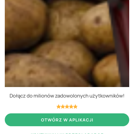
Regulamin
LEWIATAN
Bralin
LEWIATAN
Braniewo
OWR
LEWIATAN
Brenno
LEWIATAN
Brochów
Kontakt
Nasze produkty
LEWIATAN
Brodnica
LEWIATAN
Brodowe
Łąki
Kupony i kody
LEWIATAN
Brożec
LEWIATAN
Brudzeń
Lista zakupów
Duży
LEWIATAN
Brudzew
LEWIATAN
Brudzowice
Cashback
Blix Ukraine
LEWIATAN
Brusy
LEWIATAN
Brwilno
Dołącz do milionów zadowolonych użytkowników!
Niedziele handlowe
LEWIATAN
Brwinów
LEWIATAN
Brzeg
OTWÓRZ W APLIKACJI
Wszystkie prawa zastrzeżone 2026
LEWIATAN
Brzeg Dolny
LEWIATAN
Brześć
Ustawienia plików cookies
Kanały RSS