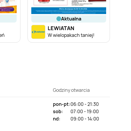
aktualna
LEWIATAN
ień
W wielopakach taniej!
Godziny otwarcia
pon-pt:
06:00 - 21:30
sob:
07:00 - 19:00
nd:
09:00 - 14:00