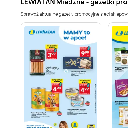
LEWIATAN Miedźna - gazetki pr
Sprawdź aktualne gazetki promocyjne sieci sklepó