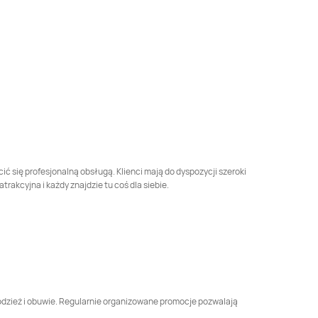
Piska
Podlaska
LEWIATAN
Białośliwie
LEWIATAN
Biały Bór
LEWIATAN
Bielkówko
LEWIATAN
Bielsk
LEWIATAN
Bierzwnik
LEWIATAN
Biesal
LEWIATAN
Biskupice
LEWIATAN
Biskupie-
Kolonia
 się profesjonalną obsługą. Klienci mają do dyspozycji szeroki
kcyjna i każdy znajdzie tu coś dla siebie.
LEWIATAN
LEWIATAN
Blizanów
Blachownia
Drugi
LEWIATAN
LEWIATAN
Bochnia
Bobrowniki
LEWIATAN
Bogoria
LEWIATAN
Bogusławice
 odzież i obuwie. Regularnie organizowane promocje pozwalają