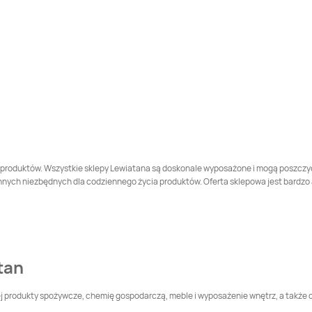
Druga
LEWIATAN
LEWIATAN
Białopole
Białobrzegi
LEWIATAN
Bielany
LEWIATAN
Bieliny
LEWIATAN
Bierawa
LEWIATAN
Bieruń
LEWIATAN
Biłgoraj
LEWIATAN
Biórków
Wielki
 produktów. Wszystkie sklepy Lewiatana są doskonale wyposażone i mogą poszczycić
h niezbędnych dla codziennego życia produktów. Oferta sklepowa jest bardzo atra
LEWIATAN
Biszcza
LEWIATAN
Bisztynek
LEWIATAN
Błonie
LEWIATAN
Bobolice
tan
LEWIATAN
Bodzentyn
LEWIATAN
Bogatynia
iej produkty spożywcze, chemię gospodarczą, meble i wyposażenie wnętrz, a także