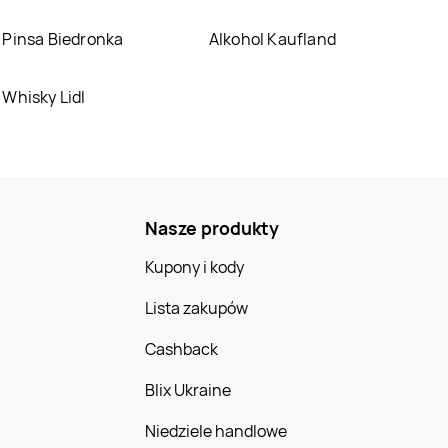
LEWIATAN
Chrośla
LEWIATAN
Pinsa Biedronka
Alkohol Kaufland
Chrostkowo
LEWIATAN
Ciche
LEWIATAN
Whisky Lidl
Ciechanów
LEWIATAN
Cieszyn
LEWIATAN
Cieszyno
LEWIATAN
Czajków
LEWIATAN
Czaniec
Nasze produkty
Kupony i kody
LEWIATAN
Czchów
LEWIATAN
Czechowice-
Lista zakupów
Dziedzice
LEWIATAN
Czerna
LEWIATAN
Cashback
Czernichów
Blix Ukraine
LEWIATAN
LEWIATAN
Czerwionka-
Czerwionka-
Niedziele handlowe
Dębieńsko
Leszczyny