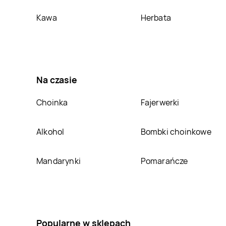
LEWIATAN
Brzozowo
LEWIATAN
Brzyszów
Kawa
Herbata
LEWIATAN
Budzisko
LEWIATAN
Budzisław
Kościelny
LEWIATAN
Bukowo
LEWIATAN
Bulkowo-
Na czasie
Kolonia
LEWIATAN
Bydgoszcz
LEWIATAN
Bysław
Choinka
Fajerwerki
LEWIATAN
Bytoń
LEWIATAN
Cedynia
Alkohol
Bombki choinkowe
LEWIATAN
Cewice
LEWIATAN
Chechło
Mandarynki
Pomarańcze
Pierwsze
LEWIATAN
Chlewiska
LEWIATAN
Chmielno
LEWIATAN
Chodecz
LEWIATAN
Chodów
Popularne w sklepach