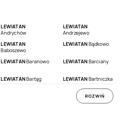
LEWIATAN
LEWIATAN
Andrychów
Andrzejewo
LEWIATAN
LEWIATAN
Bądkowo
Baboszewo
LEWIATAN
Baranowo
LEWIATAN
Barciany
LEWIATAN
Bartąg
LEWIATAN
Bartniczka
LEWIATAN
Będzin
LEWIATAN
ROZWIŃ
Będzino
LEWIATAN
Benice
LEWIATAN
Bestwina
LEWIATAN
Biała
LEWIATAN
Biała