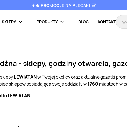
👩‍🎓 PROMOCJE NA PLECAKI 🎒
SKLEPY
PRODUKTY
BLOG
KONTAKT
źna - sklepy, godziny otwarcia, gaz
 sklepy
LEWIATAN
w Twojej okolicy oraz aktualne gazetki pro
sieć sklepów posiadająca swoje oddziały w
1760
miastach w ca
etki LEWIATAN