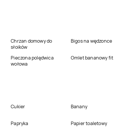
LEWIATAN
LEWIATAN
Bolesław
Bolechowice
LEWIATAN
Bolszewo
LEWIATAN
Bondyrz
LEWIATAN
Borowie
LEWIATAN
Borowno
Chrzan domowy do
Bigos na wędzonce
słoików
LEWIATAN
LEWIATAN
Bożepole
Bożejowice
Pieczona polędwica
Wielkie
Omlet bananowy fit
wołowa
LEWIATAN
Brenno
LEWIATAN
Brochów
LEWIATAN
Brudzew
LEWIATAN
Brudzowice
LEWIATAN
Brzeg
LEWIATAN
Brześć
Cukier
Banany
Dolny
Kujawski
LEWIATAN
Brzeźno
LEWIATAN
Brzostek
Papryka
Papier toaletowy