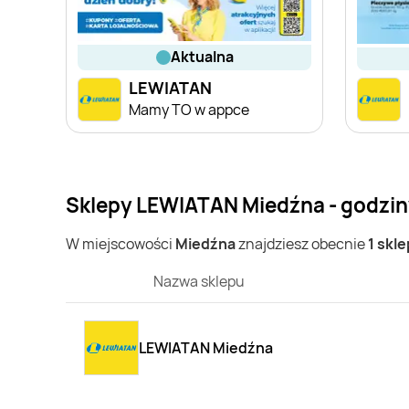
aktualna
LEWIATAN
Mamy TO w appce
Sklepy LEWIATAN Miedźna - godzin
W miejscowości
Miedźna
znajdziesz obecnie
1 skl
Nazwa sklepu
LEWIATAN Miedźna