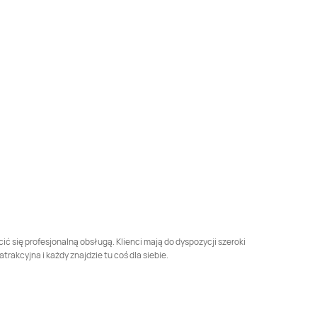
LEWIATAN
Benice
LEWIATAN
Bestwina
LEWIATAN
Biała
LEWIATAN
Biała
Piska
Podlaska
LEWIATAN
Białośliwie
LEWIATAN
Biały Bór
LEWIATAN
Bielkówko
LEWIATAN
Bielsk
LEWIATAN
Bierzwnik
LEWIATAN
Biesal
LEWIATAN
Biskupice
LEWIATAN
Biskupie-
Kolonia
 się profesjonalną obsługą. Klienci mają do dyspozycji szeroki
kcyjna i każdy znajdzie tu coś dla siebie.
LEWIATAN
LEWIATAN
Blizanów
Blachownia
Drugi
LEWIATAN
LEWIATAN
Bochnia