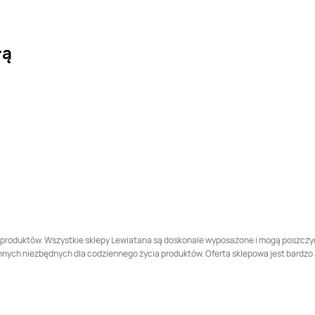
LEWIATAN
Bełk
LEWIATAN
Bełżyce
łą
LEWIATAN
Biała
LEWIATAN
Biała
Druga
LEWIATAN
LEWIATAN
Białopole
Białobrzegi
LEWIATAN
Bielany
LEWIATAN
Bieliny
LEWIATAN
Bierawa
LEWIATAN
Bieruń
LEWIATAN
Biłgoraj
LEWIATAN
Biórków
Wielki
 produktów. Wszystkie sklepy Lewiatana są doskonale wyposażone i mogą poszczycić
h niezbędnych dla codziennego życia produktów. Oferta sklepowa jest bardzo atra
LEWIATAN
Biszcza
LEWIATAN
Bisztynek
LEWIATAN
Błonie
LEWIATAN
Bobolice