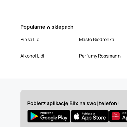
LEWIATAN
Chlewiska
LEWIATAN
Chmielno
LEWIATAN
Chodecz
LEWIATAN
Chodów
Popularne w sklepach
LEWIATAN
Chojnów
LEWIATAN
Chorzele
Pinsa Lidl
Masło Biedronka
LEWIATAN
Chrzanów
LEWIATAN
Chwiram
Alkohol Lidl
Perfumy Rossmann
LEWIATAN
LEWIATAN
Ciechocin
Ciechanowiec
LEWIATAN
Cisek
LEWIATAN
Cybinka
Pobierz aplikację Blix na swój telefon!
LEWIATAN
Czarna
LEWIATAN
Czarna
Białostocka
LEWIATAN
Czeladź
LEWIATAN