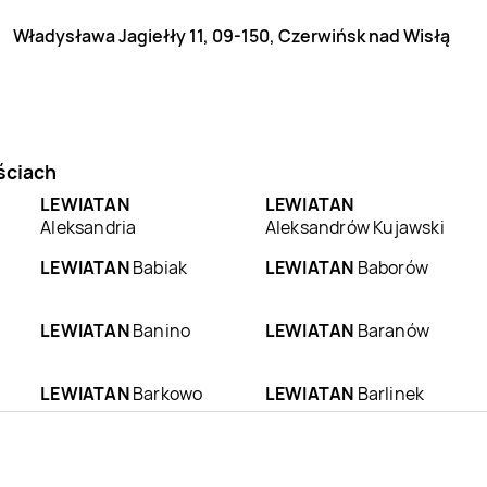
Władysława Jagiełły 11, 09-150, Czerwińsk nad Wisłą
ściach
LEWIATAN
LEWIATAN
Aleksandria
Aleksandrów Kujawski
LEWIATAN
Babiak
LEWIATAN
Baborów
LEWIATAN
Banino
LEWIATAN
Baranów
LEWIATAN
Barkowo
LEWIATAN
Barlinek
LEWIATAN
Batorz
LEWIATAN
Bębło