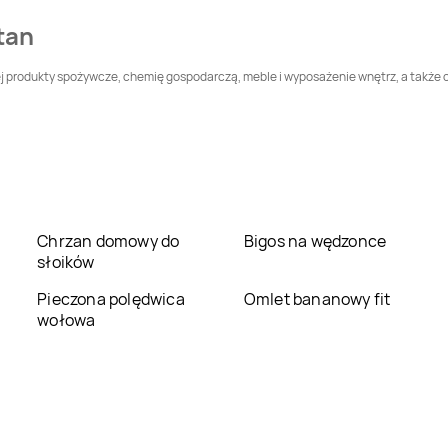
tan
LEWIATAN
Bodzentyn
LEWIATAN
Bogatynia
iej produkty spożywcze, chemię gospodarczą, meble i wyposażenie wnętrz, a także
LEWIATAN
LEWIATAN
Bolesław
Bolechowice
LEWIATAN
Bolszewo
LEWIATAN
Bondyrz
LEWIATAN
Borowie
LEWIATAN
Borowno
Chrzan domowy do
Bigos na wędzonce
słoików
LEWIATAN
LEWIATAN
Bożepole
Bożejowice
Pieczona polędwica
Wielkie
Omlet bananowy fit
wołowa
LEWIATAN
Brenno
LEWIATAN
Brochów
LEWIATAN
Brudzew
LEWIATAN
Brudzowice