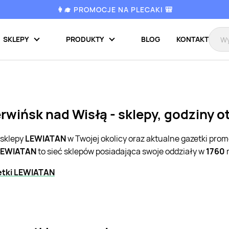
👩‍🎓 PROMOCJE NA PLECAKI 🎒
SKLEPY
PRODUKTY
BLOG
KONTAKT
wińsk nad Wisłą - sklepy, godziny o
 sklepy
LEWIATAN
w Twojej okolicy oraz aktualne gazetki pro
LEWIATAN
to sieć sklepów posiadająca swoje oddziały w
1760
m
etki LEWIATAN