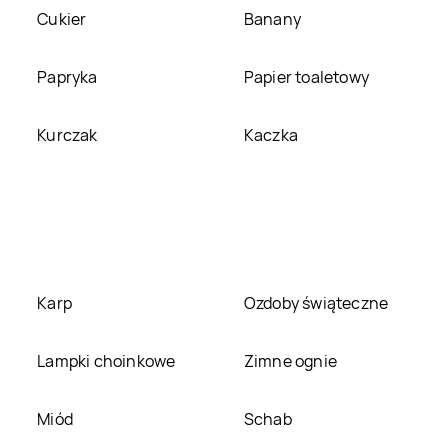
LEWIATAN
Brzeg
LEWIATAN
Brześć
Cukier
Banany
Dolny
Kujawski
LEWIATAN
Brzeźno
LEWIATAN
Brzostek
Papryka
Papier toaletowy
LEWIATAN
LEWIATAN
Budowo
Kurczak
Kaczka
Buczkowice
LEWIATAN
Budzów
LEWIATAN
Buk
LEWIATAN
Bulowice
LEWIATAN
Burzec
LEWIATAN
Bystra
LEWIATAN
Bystrzyca
Karp
Ozdoby świąteczne
LEWIATAN
Cegłów
LEWIATAN
Cekcyn
Lampki choinkowe
Zimne ognie
LEWIATAN
Chełm
LEWIATAN
Chełm
Miód
Schab
Śląski