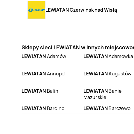
LEWIATAN Czerwińsk nad Wisłą
Sklepy sieci LEWIATAN w innych miejscowo
LEWIATAN
Adamów
LEWIATAN
Adamówka
LEWIATAN
Annopol
LEWIATAN
Augustów
LEWIATAN
Balin
LEWIATAN
Banie
Mazurskie
LEWIATAN
Barcino
LEWIATAN
Barczewo
LEWIATAN
LEWIATAN
Barwice
Bartoszyce