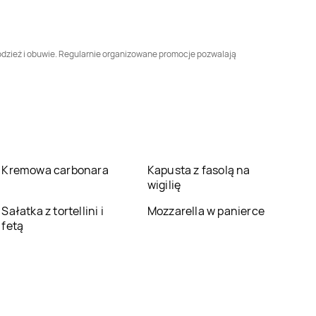
Bobrowniki
LEWIATAN
Bogoria
LEWIATAN
Bogusławice
 odzież i obuwie. Regularnie organizowane promocje pozwalają
LEWIATAN
LEWIATAN
Bolesławiec
Bolestraszyce
LEWIATAN
Bońki
LEWIATAN
Borki
LEWIATAN
Borowo
LEWIATAN
Borowy
Kremowa carbonara
Młyn
Kapusta z fasolą na
wigilię
LEWIATAN
Bożewo
LEWIATAN
Sałatka z tortellini i
Braciejowa
Mozzarella w panierce
fetą
LEWIATAN
Brodnica
LEWIATAN
Brodowe
Łąki
LEWIATAN
Brusy
LEWIATAN
Brwilno