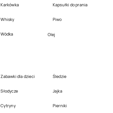
LEWIATAN
Brzesko
LEWIATAN
Brzeziny
Karkówka
Kapsułki do prania
LEWIATAN
Brzozie
LEWIATAN
Brzozów
Whisky
Piwo
Stary
LEWIATAN
Budry
LEWIATAN
Budy
Wódka
Olej
Kozickie
LEWIATAN
Buków
LEWIATAN
Bukowno
LEWIATAN
Buśno
LEWIATAN
Bychawa
LEWIATAN
Bystrzyca
LEWIATAN
Bytom
Zabawki dla dzieci
Śledzie
Kłodzka
LEWIATAN
LEWIATAN
Cerkwica
Słodycze
Jajka
Celestynów
LEWIATAN
Chełmiec
LEWIATAN
Chełmża
Cytryny
Pierniki