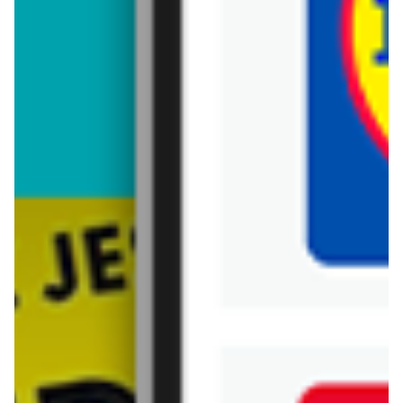
Lewiatan to sieć sklepów, która oferuje swoim klientom bogaty wybór
LEWIATAN
Barcino
LEWIATAN
Barczewo
produktów. Wszystkie sklepy Lewiatana są doskonale wyposażone i mogą
poszczycić się profesjonalną obsługą. Klienci mają do dyspozycji szeroki
wybór produktów spożywczych, chemicznych, kosmetycznych oraz
LEWIATAN
Barkowo
LEWIATAN
Barlinek
innych niezbędnych dla codziennego życia produktów. Oferta sklepowa
jest bardzo atrakcyjna i każdy znajdzie tu coś dla siebie.
LEWIATAN
Bartąg
LEWIATAN
Bartniczka
Kiedy powstała firma Lewiatan?
Firma Lewiatan powstała w 1925 roku.
LEWIATAN
Bartoszyce
LEWIATAN
Barwice
Gazetki promocyjne firmy Lewiatan
LEWIATAN
Batorz
LEWIATAN
Bębło
Gazetki promocyjne firmy Lewiatan to świetna okazja, aby kupić taniej
produkty spożywcze, chemię gospodarczą, meble i wyposażenie wnętrz,
a także odzież i obuwie. Regularnie organizowane promocje pozwalają
LEWIATAN
Będzin
LEWIATAN
Będzino
znaleźć atrakcyjne oferty cenowe na różne produkty.
LEWIATAN
Bejsce
LEWIATAN
Belsk Duży
Przepisy
LEWIATAN
Bełk
LEWIATAN
Bełżyce
Ciasteczka owsiane z
Zupa meksykańska z