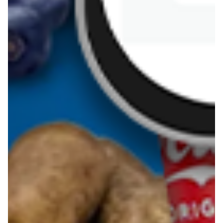
Karp Biedronka
Zabawki Lidl
LEWIATAN
Boronów
LEWIATAN
Borowa
Whisky Lidl
LEWIATAN
Borowie
LEWIATAN
Borowno
LEWIATAN
Borowo
LEWIATAN
Borowy
Młyn
LEWIATAN
Borucin
LEWIATAN
Borzęcin
Pobierz aplikację Blix na swój telefon!
Mały
LEWIATAN
Bożejowice
LEWIATAN
Bożepole
Wielkie
LEWIATAN
Bożewo
LEWIATAN
Braciejowa
Więcej o Blix
O nas
LEWIATAN
Bralin
LEWIATAN
Braniewo
Współpraca