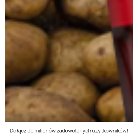
LEWIATAN
Brenno
LEWIATAN
Brochów
Polityka prywatności
LEWIATAN
Brodnica
LEWIATAN
Brodowe
Polityka cookies
Łąki
Regulamin
LEWIATAN
Brożec
LEWIATAN
Brudzeń
Duży
OWR
LEWIATAN
Brudzew
LEWIATAN
Brudzowice
Kontakt
LEWIATAN
Brusy
LEWIATAN
Brwilno
Nasze produkty
Kupony i kody
LEWIATAN
Brwinów
LEWIATAN
Brzeg
Lista zakupów
LEWIATAN
Brzeg Dolny
LEWIATAN
Brześć
Cashback
Kujawski
Blix Ukraine
LEWIATAN
Brzesko
LEWIATAN
Brzeziny
Dołącz do milionów zadowolonych użytkowników!
Niedziele handlowe