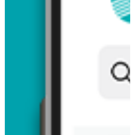
aktualna
aktualna
LEWIATAN
LEWIATAN
Mamy TO w appce
MAMY TO w Lewiatanie
aktualna
aktualna