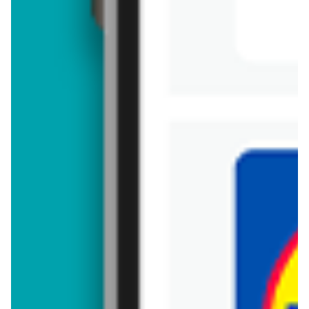
LEWIATAN
Aleksandria
LEWIATAN
Aleksandrów Kujawski
LEWIATAN
Andrychów
LEWIATAN
Andrzejewo
LEWIATAN
Annopol
LEWIATAN
Augustów
LEWIATAN
Babiak
LEWIATAN
Baborów
ROZWIŃ
LEWIATAN
Baboszewo
LEWIATAN
Bądkowo
Inne sklepy - Gizałki
LEWIATAN
Balin
LEWIATAN
Banie
Mazurskie
LEWIATAN
Banino
LEWIATAN
Baranów
Drogerie Jasmin
Odido
Sklep Polski
Dino
Biedronka
Gizałki
Gizałki
Gizałki
Gizałki
Gizałki
LEWIATAN
Baranowo
LEWIATAN
Barciany
Lewiatan - sieć sklepów, oferta