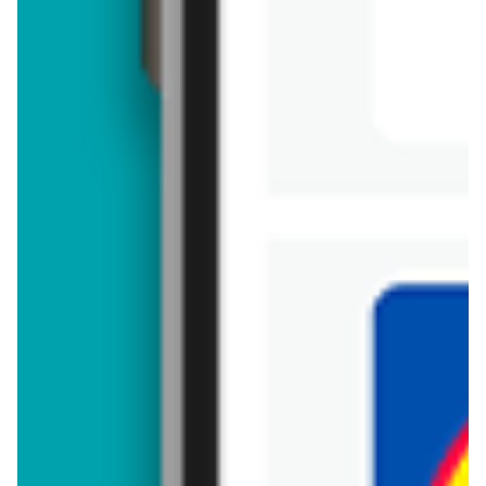
LEWIATAN
Aleksandria
LEWIATAN
Aleksandrów Kujawski
LEWIATAN
Andrychów
LEWIATAN
Andrzejewo
LEWIATAN
Annopol
LEWIATAN
Augustów
LEWIATAN
Babiak
LEWIATAN
Baborów
ROZWIŃ
LEWIATAN
Baboszewo
LEWIATAN
Bądkowo
Inne sklepy - Jeleśnia
LEWIATAN
Balin
LEWIATAN
Banie
Mazurskie
LEWIATAN
Banino
LEWIATAN
Baranów
Drogerie Jasmin
ABC
Odido
Groszek
Drogerie Polskie
Jeleśnia
Jeleśnia
Jeleśnia
Jeleśnia
Jeleśnia
LEWIATAN
Baranowo
LEWIATAN
Barciany