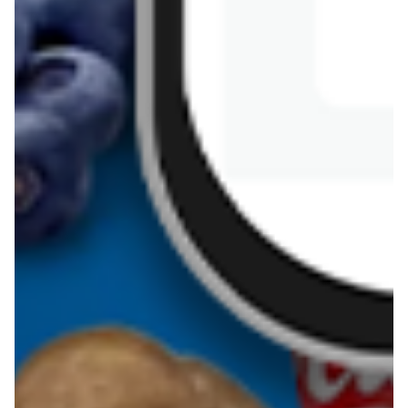
Mięso Dino
Lody Żabka
LEWIATAN
Boronów
LEWIATAN
Borowa
Pinsa Biedronka
Alkohol Kaufland
LEWIATAN
Borowie
LEWIATAN
Borowno
Alkohol Lidl
Perfumy Rossmann
LEWIATAN
Borowo
LEWIATAN
Borowy
Karp Biedronka
Zabawki Lidl
Młyn
LEWIATAN
Borucin
LEWIATAN
Borzęcin
Whisky Lidl
Mały
LEWIATAN
Bożejowice
LEWIATAN
Bożepole
Wielkie
LEWIATAN
Bożewo
LEWIATAN
Braciejowa
Pobierz aplikację Blix na swój telefon!
LEWIATAN
Bralin
LEWIATAN
Braniewo