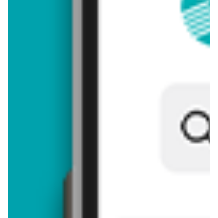
aktualna
aktualna
LEWIATAN
LEWIATAN
Mamy TO w appce
MAMY TO w Lewiatanie
aktualna
aktualna