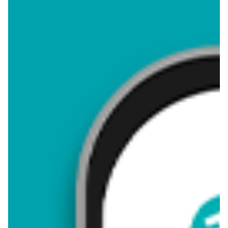
Zobacz wszystkie gazetki LEWIATAN
LEWIATAN Jeleśnia - gazetki promocyjne
Sprawdź aktualne gazetki promocyjne sieci sklepów
LEWIATAN
w miejscowości
Jeleśnia
ważne w tym
tygodniu (03.08 - 09.08). Dostępne gazetki: 4.