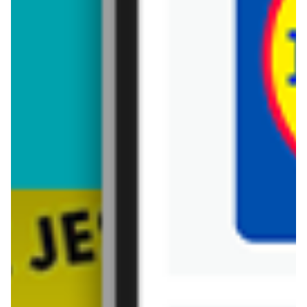
LEWIATAN
Barcino
LEWIATAN
Barczewo
Delikatesy Centrum
Żabka
Biedronka
Jeleśnia
Jeleśnia
Jeleśnia
LEWIATAN
Barkowo
LEWIATAN
Barlinek
Lewiatan - sieć sklepów, oferta
LEWIATAN
Bartąg
LEWIATAN
Bartniczka
Lewiatan to sieć sklepów, która oferuje swoim klientom bogaty wybór
produktów. Wszystkie sklepy Lewiatana są doskonale wyposażone i mogą
poszczycić się profesjonalną obsługą. Klienci mają do dyspozycji szeroki
LEWIATAN
Bartoszyce
LEWIATAN
Barwice
wybór produktów spożywczych, chemicznych, kosmetycznych oraz
innych niezbędnych dla codziennego życia produktów. Oferta sklepowa
jest bardzo atrakcyjna i każdy znajdzie tu coś dla siebie.
LEWIATAN
Batorz
LEWIATAN
Bębło
Kiedy powstała firma Lewiatan?
LEWIATAN
Będzin
LEWIATAN
Będzino
Firma Lewiatan powstała w 1925 roku.
Gazetki promocyjne firmy Lewiatan
LEWIATAN
Bejsce
LEWIATAN
Belsk Duży
Gazetki promocyjne firmy Lewiatan to świetna okazja, aby kupić taniej
produkty spożywcze, chemię gospodarczą, meble i wyposażenie wnętrz,
LEWIATAN
Bełk
LEWIATAN
Bełżyce
a także odzież i obuwie. Regularnie organizowane promocje pozwalają