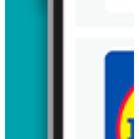
LEWIATAN
Aleksandria
LEWIATAN
Aleksandrów Kujawski
LEWIATAN
Andrychów
LEWIATAN
Andrzejewo
LEWIATAN
Annopol
LEWIATAN
Augustów
LEWIATAN
Babiak
LEWIATAN
Baborów
ROZWIŃ
LEWIATAN
Baboszewo
LEWIATAN
Bądkowo
Lewiatan - sieć sklepów, oferta
Lewiatan to sieć sklepów, która oferuje swoim klientom bogaty wybór
LEWIATAN
Balin
LEWIATAN
Banie
produktów. Wszystkie sklepy Lewiatana są doskonale wyposażone i mogą
Mazurskie
poszczycić się profesjonalną obsługą. Klienci mają do dyspozycji szeroki
wybór produktów spożywczych, chemicznych, kosmetycznych oraz
LEWIATAN
Banino
LEWIATAN
Baranów
innych niezbędnych dla codziennego życia produktów. Oferta sklepowa
jest bardzo atrakcyjna i każdy znajdzie tu coś dla siebie.
LEWIATAN
Baranowo
LEWIATAN
Barciany