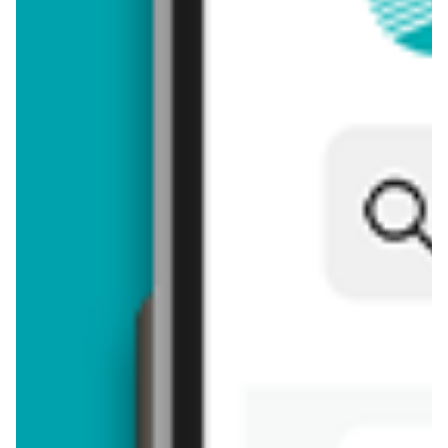
aktualna
aktualna
LEWIATAN
LEWIATAN
Mamy TO w appce
MAMY TO w Lewiatanie