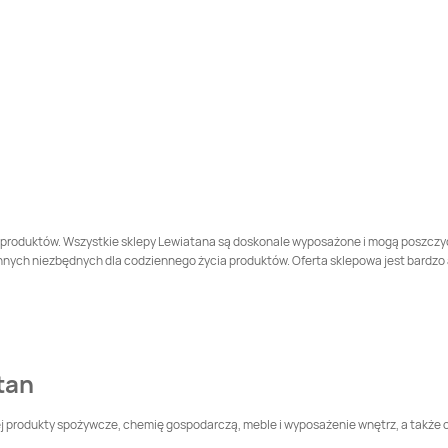
Druga
LEWIATAN
LEWIATAN
Białopole
Białobrzegi
LEWIATAN
Bielany
LEWIATAN
Bieliny
LEWIATAN
Bierawa
LEWIATAN
Bieruń
LEWIATAN
Biłgoraj
LEWIATAN
Biórków
Wielki
 produktów. Wszystkie sklepy Lewiatana są doskonale wyposażone i mogą poszczycić
h niezbędnych dla codziennego życia produktów. Oferta sklepowa jest bardzo atra
LEWIATAN
Biszcza
LEWIATAN
Bisztynek
LEWIATAN
Błonie
LEWIATAN
Bobolice
tan
LEWIATAN
Bodzentyn
LEWIATAN
Bogatynia
iej produkty spożywcze, chemię gospodarczą, meble i wyposażenie wnętrz, a także