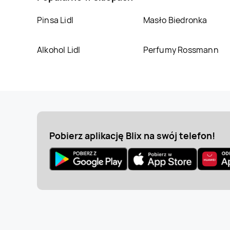
LEWIATAN
Chojnów
LEWIATAN
Chorzele
Pinsa Lidl
Masło Biedronka
LEWIATAN
Chrzanów
LEWIATAN
Chwiram
Alkohol Lidl
Perfumy Rossmann
LEWIATAN
LEWIATAN
Ciechocin
Ciechanowiec
LEWIATAN
Cisek
LEWIATAN
Cybinka
Pobierz aplikację Blix na swój telefon!
LEWIATAN
Czarna
LEWIATAN
Czarna
Białostocka
LEWIATAN
Czeladź
LEWIATAN
Czemierniki
LEWIATAN
LEWIATAN
Czerniewice
Czernikowo