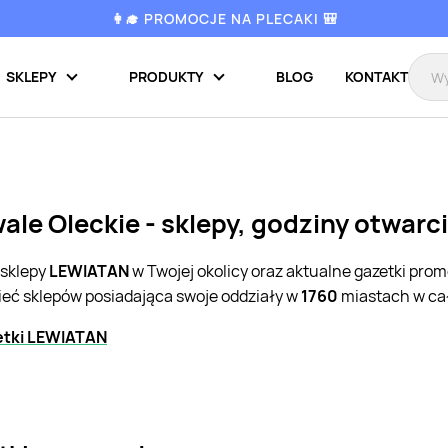
👩‍🎓 PROMOCJE NA PLECAKI 🎒
SKLEPY
PRODUKTY
BLOG
KONTAKT
le Oleckie - sklepy, godziny otwarc
 sklepy
LEWIATAN
w Twojej okolicy oraz aktualne gazetki pro
ieć sklepów posiadająca swoje oddziały w
1760
miastach w cał
etki LEWIATAN