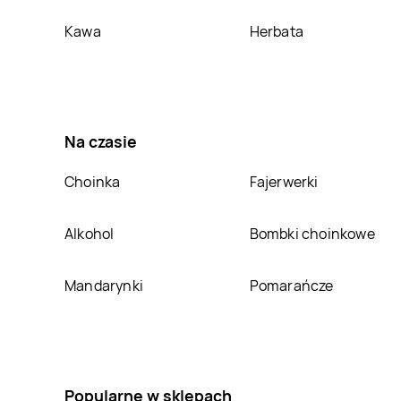
LEWIATAN
Brzozowo
LEWIATAN
Brzyszów
Kawa
Herbata
LEWIATAN
Budzisko
LEWIATAN
Budzisław
Kościelny
LEWIATAN
Bukowo
LEWIATAN
Bulkowo-
Na czasie
Kolonia
LEWIATAN
Bydgoszcz
LEWIATAN
Bysław
Choinka
Fajerwerki
LEWIATAN
Bytoń
LEWIATAN
Cedynia
Alkohol
Bombki choinkowe
LEWIATAN
Cewice
LEWIATAN
Chechło
Mandarynki
Pomarańcze
Pierwsze
LEWIATAN
Chlewiska
LEWIATAN
Chmielno
LEWIATAN
Chodecz
LEWIATAN
Chodów
Popularne w sklepach