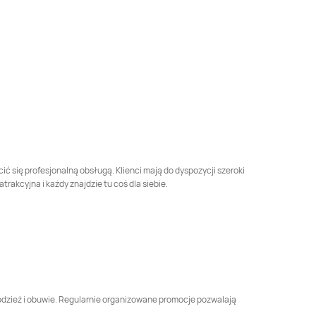
Piska
Podlaska
LEWIATAN
Białośliwie
LEWIATAN
Biały Bór
LEWIATAN
Bielkówko
LEWIATAN
Bielsk
LEWIATAN
Bierzwnik
LEWIATAN
Biesal
LEWIATAN
Biskupice
LEWIATAN
Biskupie-
Kolonia
 się profesjonalną obsługą. Klienci mają do dyspozycji szeroki
kcyjna i każdy znajdzie tu coś dla siebie.
LEWIATAN
LEWIATAN
Blizanów
Blachownia
Drugi
LEWIATAN
LEWIATAN
Bochnia
Bobrowniki
LEWIATAN
Bogoria
LEWIATAN
Bogusławice
 odzież i obuwie. Regularnie organizowane promocje pozwalają