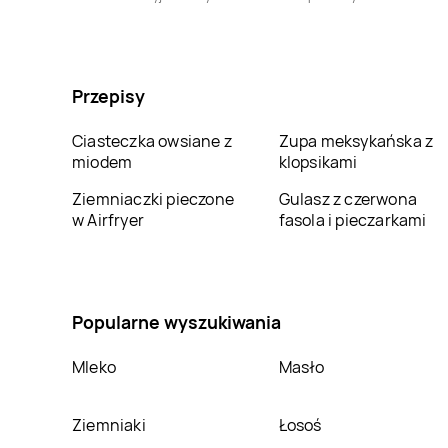
LEWIATAN
Bojano
LEWIATAN
Bojszowy
LEWIATAN
LEWIATAN
Bolków
Boleszkowice
Przepisy
LEWIATAN
Boronów
LEWIATAN
Borowa
Ciasteczka owsiane z
Zupa meksykańska z
miodem
klopsikami
LEWIATAN
Borucin
LEWIATAN
Borzęcin
Ziemniaczki pieczone
Mały
Gulasz z czerwona
w Airfryer
fasola i pieczarkami
LEWIATAN
Bralin
LEWIATAN
Braniewo
LEWIATAN
Brożec
LEWIATAN
Brudzeń
Duży
Popularne wyszukiwania
LEWIATAN
Brwinów
LEWIATAN
Brzeg
Mleko
Masło
LEWIATAN
Brzeziny-
LEWIATAN
Brzeźnica
Ziemniaki
Łosoś
Kolonia