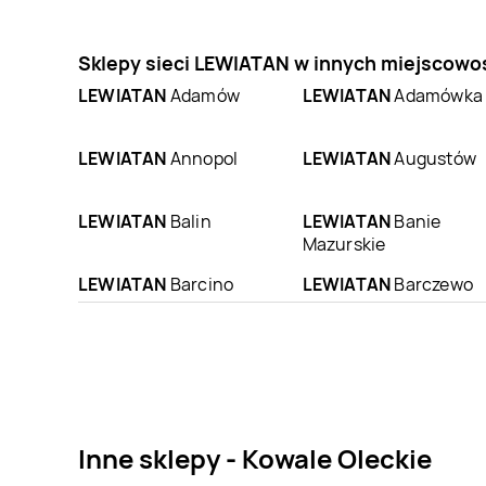
Sklepy sieci LEWIATAN w innych miejscowo
LEWIATAN
Adamów
LEWIATAN
Adamówka
LEWIATAN
Annopol
LEWIATAN
Augustów
LEWIATAN
Balin
LEWIATAN
Banie
Mazurskie
LEWIATAN
Barcino
LEWIATAN
Barczewo
LEWIATAN
LEWIATAN
Barwice
Bartoszyce
LEWIATAN
Bejsce
LEWIATAN
Belsk Duży
Inne sklepy - Kowale Oleckie
LEWIATAN
Bestwinka
LEWIATAN
Biadoliny