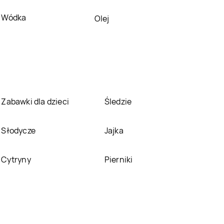
LEWIATAN
Budry
LEWIATAN
Budy
Wódka
Olej
Kozickie
LEWIATAN
Buków
LEWIATAN
Bukowno
LEWIATAN
Buśno
LEWIATAN
Bychawa
LEWIATAN
Bystrzyca
LEWIATAN
Bytom
Zabawki dla dzieci
Śledzie
Kłodzka
LEWIATAN
LEWIATAN
Cerkwica
Słodycze
Jajka
Celestynów
LEWIATAN
Chełmiec
LEWIATAN
Chełmża
Cytryny
Pierniki
LEWIATAN
LEWIATAN
Chociwel
Chocianów
LEWIATAN
Chojnice
LEWIATAN
Chojno
Nowe Pierwsze