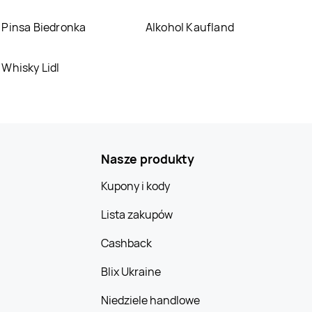
LEWIATAN
Chrośla
LEWIATAN
Pinsa Biedronka
Alkohol Kaufland
Chrostkowo
LEWIATAN
Ciche
LEWIATAN
Whisky Lidl
Ciechanów
LEWIATAN
Cieszyn
LEWIATAN
Cieszyno
LEWIATAN
Czajków
LEWIATAN
Czaniec
Nasze produkty
Kupony i kody
LEWIATAN
Czchów
LEWIATAN
Czechowice-
Lista zakupów
Dziedzice
LEWIATAN
Czerna
LEWIATAN
Cashback
Czernichów
Blix Ukraine
LEWIATAN
LEWIATAN
Czerwionka-
Czerwionka-
Niedziele handlowe
Dębieńsko
Leszczyny