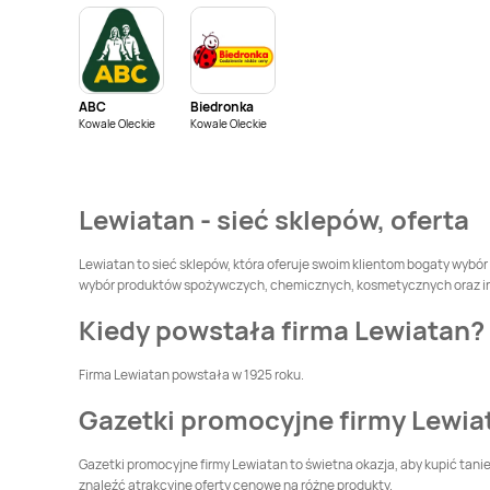
Szlacheckie
LEWIATAN
Białka
LEWIATAN
Tatrzańska
Białobłocie
ABC
Biedronka
LEWIATAN
Biały
LEWIATAN
Białystok
Kowale Oleckie
Kowale Oleckie
Kościół
LEWIATAN
Bielsko-
LEWIATAN
Biała
Bieńkowice
Lewiatan - sieć sklepów, oferta
LEWIATAN
Bieżuń
LEWIATAN
Bilcza
Lewiatan to sieć sklepów, która oferuje swoim klientom bogaty wybór
wybór produktów spożywczych, chemicznych, kosmetycznych oraz innyc
LEWIATAN
Biskupiec
LEWIATAN
Biskupów
Kiedy powstała firma Lewiatan?
LEWIATAN
Blizne
LEWIATAN
Błędów
Firma Lewiatan powstała w 1925 roku.
Gazetki promocyjne firmy Lewia
LEWIATAN
Bodzanów
LEWIATAN
Bodzechów
Gazetki promocyjne firmy Lewiatan to świetna okazja, aby kupić tan
znaleźć atrakcyjne oferty cenowe na różne produkty.