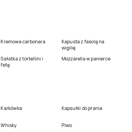
LEWIATAN
LEWIATAN
Bolesławiec
Bolestraszyce
LEWIATAN
Bońki
LEWIATAN
Borki
LEWIATAN
Borowo
LEWIATAN
Borowy
Kremowa carbonara
Młyn
Kapusta z fasolą na
wigilię
LEWIATAN
Bożewo
LEWIATAN
Sałatka z tortellini i
Braciejowa
Mozzarella w panierce
fetą
LEWIATAN
Brodnica
LEWIATAN
Brodowe
Łąki
LEWIATAN
Brusy
LEWIATAN
Brwilno
LEWIATAN
Brzesko
LEWIATAN
Brzeziny
Karkówka
Kapsułki do prania
LEWIATAN
Brzozie
LEWIATAN
Brzozów
Whisky
Piwo
Stary