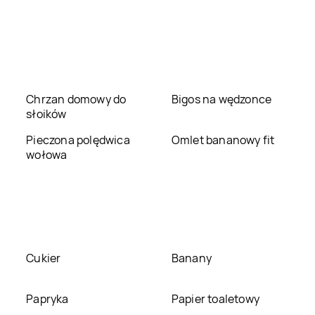
LEWIATAN
LEWIATAN
Bolesław
Bolechowice
LEWIATAN
Bolszewo
LEWIATAN
Bondyrz
LEWIATAN
Borowie
LEWIATAN
Borowno
Chrzan domowy do
Bigos na wędzonce
słoików
LEWIATAN
LEWIATAN
Bożepole
Bożejowice
Pieczona polędwica
Wielkie
Omlet bananowy fit
wołowa
LEWIATAN
Brenno
LEWIATAN
Brochów
LEWIATAN
Brudzew
LEWIATAN
Brudzowice
LEWIATAN
Brzeg
LEWIATAN
Brześć
Cukier
Banany
Dolny
Kujawski
LEWIATAN
Brzeźno
LEWIATAN
Brzostek
Papryka
Papier toaletowy