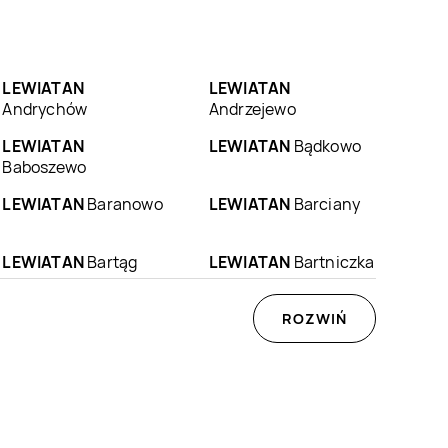
LEWIATAN
LEWIATAN
Andrychów
Andrzejewo
LEWIATAN
LEWIATAN
Bądkowo
Baboszewo
LEWIATAN
Baranowo
LEWIATAN
Barciany
LEWIATAN
Bartąg
LEWIATAN
Bartniczka
LEWIATAN
Będzin
LEWIATAN
ROZWIŃ
Będzino
LEWIATAN
Benice
LEWIATAN
Bestwina
LEWIATAN
Biała
LEWIATAN
Biała