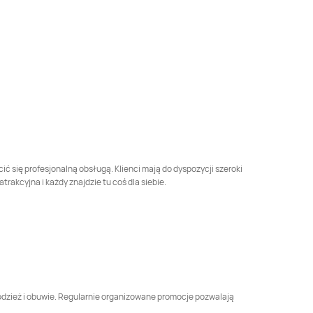
Piska
Podlaska
LEWIATAN
Białośliwie
LEWIATAN
Biały Bór
LEWIATAN
Bielkówko
LEWIATAN
Bielsk
LEWIATAN
Bierzwnik
LEWIATAN
Biesal
LEWIATAN
Biskupice
LEWIATAN
Biskupie-
Kolonia
 się profesjonalną obsługą. Klienci mają do dyspozycji szeroki
kcyjna i każdy znajdzie tu coś dla siebie.
LEWIATAN
LEWIATAN
Blizanów
Blachownia
Drugi
LEWIATAN
LEWIATAN
Bochnia
Bobrowniki
LEWIATAN
Bogoria
LEWIATAN
Bogusławice
 odzież i obuwie. Regularnie organizowane promocje pozwalają