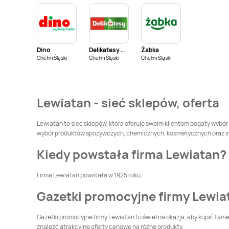
Szlacheckie
LEWIATAN
Białka
LEWIATAN
Tatrzańska
Białobłocie
Dino
Delikatesy Centrum
Żabka
LEWIATAN
Biały
LEWIATAN
Białystok
Chełm Śląski
Chełm Śląski
Chełm Śląski
Kościół
LEWIATAN
Bielsko-
LEWIATAN
Biała
Bieńkowice
Lewiatan - sieć sklepów, oferta
LEWIATAN
Bieżuń
LEWIATAN
Bilcza
Lewiatan to sieć sklepów, która oferuje swoim klientom bogaty wybór
wybór produktów spożywczych, chemicznych, kosmetycznych oraz innyc
LEWIATAN
Biskupiec
LEWIATAN
Biskupów
Kiedy powstała firma Lewiatan?
LEWIATAN
Blizne
LEWIATAN
Błędów
Firma Lewiatan powstała w 1925 roku.
Gazetki promocyjne firmy Lewia
LEWIATAN
Bodzanów
LEWIATAN
Bodzechów
Gazetki promocyjne firmy Lewiatan to świetna okazja, aby kupić tan
znaleźć atrakcyjne oferty cenowe na różne produkty.