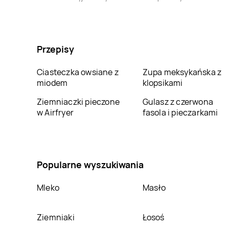
LEWIATAN
Bojano
LEWIATAN
Bojszowy
LEWIATAN
LEWIATAN
Bolków
Boleszkowice
Przepisy
LEWIATAN
Boronów
LEWIATAN
Borowa
Ciasteczka owsiane z
Zupa meksykańska z
miodem
klopsikami
LEWIATAN
Borucin
LEWIATAN
Borzęcin
Ziemniaczki pieczone
Mały
Gulasz z czerwona
w Airfryer
fasola i pieczarkami
LEWIATAN
Bralin
LEWIATAN
Braniewo
LEWIATAN
Brożec
LEWIATAN
Brudzeń
Duży
Popularne wyszukiwania
LEWIATAN
Brwinów
LEWIATAN
Brzeg
Mleko
Masło
LEWIATAN
Brzeziny-
LEWIATAN
Brzeźnica
Ziemniaki
Łosoś
Kolonia