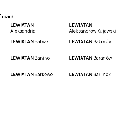
ściach
LEWIATAN
LEWIATAN
Aleksandria
Aleksandrów Kujawski
LEWIATAN
Babiak
LEWIATAN
Baborów
LEWIATAN
Banino
LEWIATAN
Baranów
LEWIATAN
Barkowo
LEWIATAN
Barlinek
LEWIATAN
Batorz
LEWIATAN
Bębło
LEWIATAN
Bełk
LEWIATAN
Bełżyce
LEWIATAN
Biała
LEWIATAN
Biała