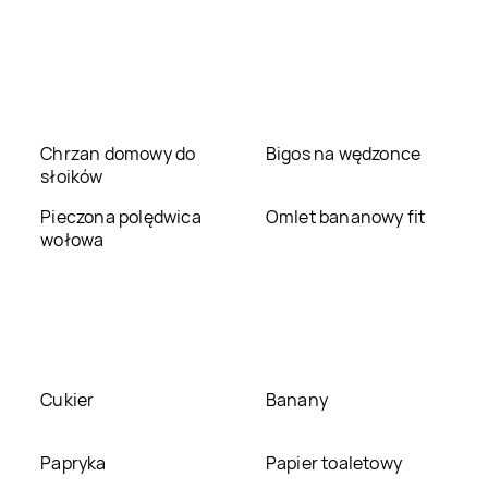
LEWIATAN
LEWIATAN
Bolesław
Bolechowice
LEWIATAN
Bolszewo
LEWIATAN
Bondyrz
LEWIATAN
Borowie
LEWIATAN
Borowno
Chrzan domowy do
Bigos na wędzonce
słoików
LEWIATAN
LEWIATAN
Bożepole
Bożejowice
Pieczona polędwica
Wielkie
Omlet bananowy fit
wołowa
LEWIATAN
Brenno
LEWIATAN
Brochów
LEWIATAN
Brudzew
LEWIATAN
Brudzowice
LEWIATAN
Brzeg
LEWIATAN
Brześć
Cukier
Banany
Dolny
Kujawski
LEWIATAN
Brzeźno
LEWIATAN
Brzostek
Papryka
Papier toaletowy