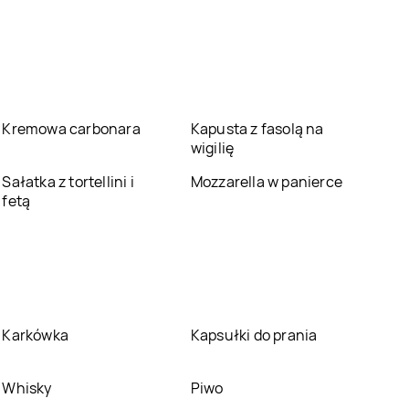
LEWIATAN
LEWIATAN
Bolesławiec
Bolestraszyce
LEWIATAN
Bońki
LEWIATAN
Borki
LEWIATAN
Borowo
LEWIATAN
Borowy
Kremowa carbonara
Młyn
Kapusta z fasolą na
wigilię
LEWIATAN
Bożewo
LEWIATAN
Sałatka z tortellini i
Braciejowa
Mozzarella w panierce
fetą
LEWIATAN
Brodnica
LEWIATAN
Brodowe
Łąki
LEWIATAN
Brusy
LEWIATAN
Brwilno
LEWIATAN
Brzesko
LEWIATAN
Brzeziny
Karkówka
Kapsułki do prania
LEWIATAN
Brzozie
LEWIATAN
Brzozów
Whisky
Piwo
Stary