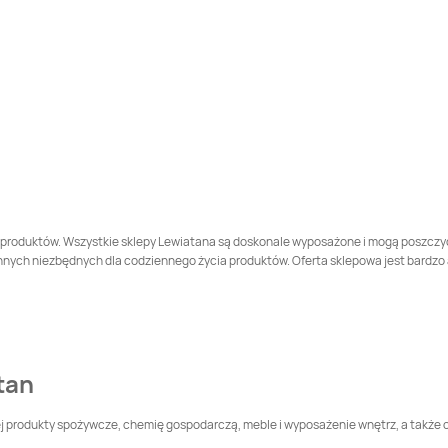
Druga
LEWIATAN
LEWIATAN
Białopole
Białobrzegi
LEWIATAN
Bielany
LEWIATAN
Bieliny
LEWIATAN
Bierawa
LEWIATAN
Bieruń
LEWIATAN
Biłgoraj
LEWIATAN
Biórków
Wielki
 produktów. Wszystkie sklepy Lewiatana są doskonale wyposażone i mogą poszczycić
h niezbędnych dla codziennego życia produktów. Oferta sklepowa jest bardzo atra
LEWIATAN
Biszcza
LEWIATAN
Bisztynek
LEWIATAN
Błonie
LEWIATAN
Bobolice
tan
LEWIATAN
Bodzentyn
LEWIATAN
Bogatynia
iej produkty spożywcze, chemię gospodarczą, meble i wyposażenie wnętrz, a także