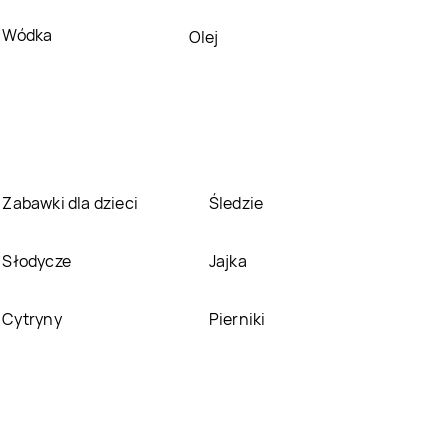
LEWIATAN
Budry
LEWIATAN
Budy
Wódka
Olej
Kozickie
LEWIATAN
Buków
LEWIATAN
Bukowno
LEWIATAN
Buśno
LEWIATAN
Bychawa
LEWIATAN
Bystrzyca
LEWIATAN
Bytom
Zabawki dla dzieci
Śledzie
Kłodzka
LEWIATAN
LEWIATAN
Cerkwica
Słodycze
Jajka
Celestynów
LEWIATAN
Chełmża
LEWIATAN
Chlewiska
Cytryny
Pierniki
LEWIATAN
Chociwel
LEWIATAN
Chodecz
LEWIATAN
Chojno
LEWIATAN
Chojnów
Nowe Pierwsze