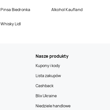
LEWIATAN
LEWIATAN
Chrzanów
Pinsa Biedronka
Alkohol Kaufland
Chrostkowo
LEWIATAN
LEWIATAN
Whisky Lidl
Ciechanów
Ciechanowiec
LEWIATAN
Cieszyno
LEWIATAN
Cisek
LEWIATAN
Czaniec
LEWIATAN
Czarna
Nasze produkty
Kupony i kody
LEWIATAN
LEWIATAN
Czeladź
Czechowice-
Lista zakupów
Dziedzice
LEWIATAN
LEWIATAN
Cashback
Czernichów
Czerniewice
Blix Ukraine
LEWIATAN
LEWIATAN
Czerwone
Czerwionka-
Niedziele handlowe
Leszczyny