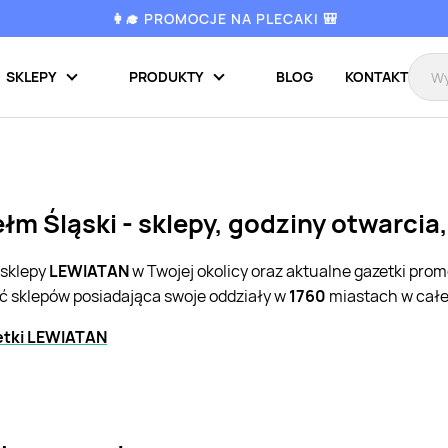
👩‍🎓 PROMOCJE NA PLECAKI 🎒
SKLEPY
PRODUKTY
BLOG
KONTAKT
m Śląski - sklepy, godziny otwarcia
 sklepy
LEWIATAN
w Twojej okolicy oraz aktualne gazetki pro
eć sklepów posiadająca swoje oddziały w
1760
miastach w całej
etki LEWIATAN