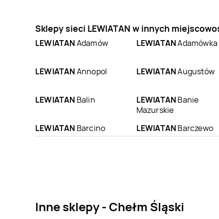
Sklepy sieci LEWIATAN w innych miejscowo
LEWIATAN
Adamów
LEWIATAN
Adamówka
LEWIATAN
Annopol
LEWIATAN
Augustów
LEWIATAN
Balin
LEWIATAN
Banie
Mazurskie
LEWIATAN
Barcino
LEWIATAN
Barczewo
LEWIATAN
LEWIATAN
Barwice
Bartoszyce
LEWIATAN
Bejsce
LEWIATAN
Belsk Duży
Inne sklepy - Chełm Śląski
LEWIATAN
Bestwinka
LEWIATAN
Biadoliny