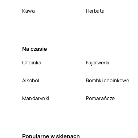
LEWIATAN
Brzozowo
LEWIATAN
Brzyszów
Kawa
Herbata
LEWIATAN
Budzisko
LEWIATAN
Budzisław
Kościelny
LEWIATAN
Bukowo
LEWIATAN
Bulkowo-
Na czasie
Kolonia
LEWIATAN
Bydgoszcz
LEWIATAN
Bysław
Choinka
Fajerwerki
LEWIATAN
Bytoń
LEWIATAN
Cedynia
Alkohol
Bombki choinkowe
LEWIATAN
Cewice
LEWIATAN
Chechło
Mandarynki
Pomarańcze
Pierwsze
LEWIATAN
Chmielno
LEWIATAN
Choceń
LEWIATAN
Chodów
LEWIATAN
Chodzież
Popularne w sklepach