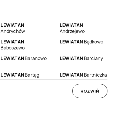
LEWIATAN
LEWIATAN
Andrychów
Andrzejewo
LEWIATAN
LEWIATAN
Bądkowo
Baboszewo
LEWIATAN
Baranowo
LEWIATAN
Barciany
LEWIATAN
Bartąg
LEWIATAN
Bartniczka
LEWIATAN
Będzin
LEWIATAN
ROZWIŃ
Będzino
LEWIATAN
Benice
LEWIATAN
Bestwina
LEWIATAN
Biała
LEWIATAN
Biała