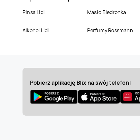
LEWIATAN
Chorzele
LEWIATAN
Chorzów
Pinsa Lidl
Masło Biedronka
LEWIATAN
Chwiram
LEWIATAN
Chybie
Alkohol Lidl
Perfumy Rossmann
LEWIATAN
Ciechocin
LEWIATAN
Cieksyn
LEWIATAN
Cybinka
LEWIATAN
Cyców
Pobierz aplikację Blix na swój telefon!
LEWIATAN
Czarna
LEWIATAN
Czarnów
Białostocka
LEWIATAN
LEWIATAN
Czempiń
Czemierniki
LEWIATAN
LEWIATAN
Czersk
Czernikowo