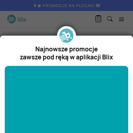
👩‍🎓 PROMOCJE NA PLECAKI 🎒
Sklepy
LEWIATAN
LEWIATAN Dębołęka
Najnowsze promocje
zawsze pod ręką w aplikacji Blix
"/>
LEWIATAN Dębołęka - sklepy,
godziny otwarcia, gazetki
promocyjne
Dzięki
Blix.pl
znajdziesz sklepy
LEWIATAN
w Twojej
okolicy oraz aktualne gazetki promocyjne w
sklepach sieci w miejscowości
Dębołęka
.
LEWIATAN
to sieć sklepów posiadająca swoje
oddziały w
1760
miastach w całej Polsce.