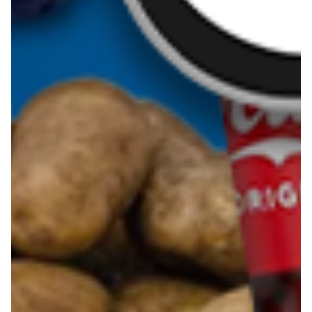
LEWIATAN
Bońki
LEWIATAN
Borki
LEWIATAN
Boronów
LEWIATAN
Borowa
Pobierz aplikację Blix na swój telefon!
LEWIATAN
Borowie
LEWIATAN
Borowno
LEWIATAN
Borowo
LEWIATAN
Borowy
Więcej o Blix
Młyn
O nas
LEWIATAN
Borucin
LEWIATAN
Borzęcin
Mały
Współpraca
LEWIATAN
Bożejowice
LEWIATAN
Bożepole
Polityka prywatności
Wielkie
LEWIATAN
Bożewo
LEWIATAN
Braciejowa
Polityka cookies
Regulamin
LEWIATAN
Bralin
LEWIATAN
Braniewo