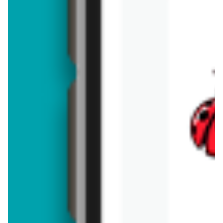
aktualna
aktualna
LEWIATAN
LEWIATAN
Okazje na dobry dzień
W wielopakach taniej!
Sklepy LEWIATAN Dębołęka - godziny otwarcia
W miejscowości
Dębołęka
znajdziesz obecnie
1
sklep LEWIATAN
.
Dębołęka 34, Dębołęka
pon-pt:
06:00 - 21:30
sob:
07:00 - 19:00
nd:
09:00 - 14:00
Sklepy sieci LEWIATAN w innych
miejscowościach
LEWIATAN
Adamów
LEWIATAN
Adamówka