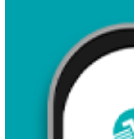
Zobacz wszystkie gazetki LEWIATAN
LEWIATAN Dębołęka - gazetki promocyjne
Sprawdź aktualne gazetki promocyjne sieci sklepów
LEWIATAN
w miejscowości
Dębołęka
ważne w tym
tygodniu (03.08 - 09.08). Dostępne gazetki: 4.