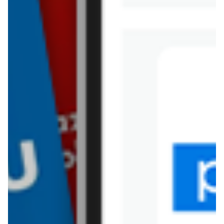
LEWIATAN
Biały
LEWIATAN
Białystok
Papryka
Papier toaletowy
Kościół
LEWIATAN
Bielany
LEWIATAN
Bieliny
Whisky
Piwo
LEWIATAN
Bielkówko
LEWIATAN
Bielsk
Kawa
Herbata
LEWIATAN
Bielsko-
LEWIATAN
Bieńkowice
Kurczak
Kaczka
Biała
LEWIATAN
Bierawa
LEWIATAN
Bieruń
Wódka
Olej
LEWIATAN
Bierzwnik
LEWIATAN
Biesal
Na czasie
LEWIATAN
Bieżuń
LEWIATAN
Bilcza
Choinka
Fajerwerki
LEWIATAN
Biłgoraj
LEWIATAN
Biórków