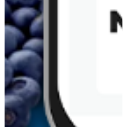
LEWIATAN
Bodzanów
LEWIATAN
Bodzechów
LEWIATAN
Bodzentyn
LEWIATAN
Bogatynia
Popularne w sklepach
Pinsa Lidl
Masło Biedronka
LEWIATAN
Bogoria
LEWIATAN
Bogusławice
Mięso Dino
Lody Żabka
LEWIATAN
Bojano
LEWIATAN
Bojszowy
Pinsa Biedronka
Alkohol Kaufland
LEWIATAN
LEWIATAN
Bolesław
Bolechowice
Alkohol Lidl
Perfumy Rossmann
LEWIATAN
Bolesławiec
LEWIATAN
Bolestraszyce
Karp Biedronka
Zabawki Lidl
LEWIATAN
LEWIATAN
Bolków
Boleszkowice
Whisky Lidl
LEWIATAN
Bolszewo
LEWIATAN
Bondyrz